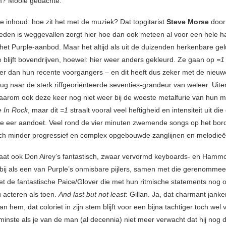
em? Mooie gedachte.
e inhoud: hoe zit het met de muziek? Dat topgitarist
Steve Morse
door 
den is weggevallen zorgt hier hoe dan ook meteen al voor een hele h
 het Purple-aanbod. Maar het altijd als uit de duizenden herkenbare gel
 blijft bovendrijven, hoewel: hier weer anders gekleurd. Ze gaan op
=1
eer dan hun recente voorgangers – en dit heeft dus zeker met de nieuwe 
ug naar de sterk riffgeoriënteerde seventies-grandeur van weleer. Uite
aarom ook deze keer nog niet weer bij de woeste metalfurie van hun 
 In Rock
, maar dit
=1
straalt vooral veel heftigheid en intensiteit uit die
le eer aandoet. Veel rond de vier minuten zwemende songs op het bor
och minder progressief en complex opgebouwde zanglijnen en melodieë
staat ook Don Airey’s fantastisch, zwaar vervormd keyboards- en Hamm
rbij als een van Purple’s onmisbare pijlers, samen met die gerenomme
et de fantastische Paice/Glover die met hun ritmische statements nog o
 acteren als toen.
And last but not least
: Gillan. Ja, dat charmant jank
an hem, dat coloriet in zijn stem blijft voor een bijna tachtiger toch wel 
nminste als je van de man (al decennia) niet meer verwacht dat hij nog