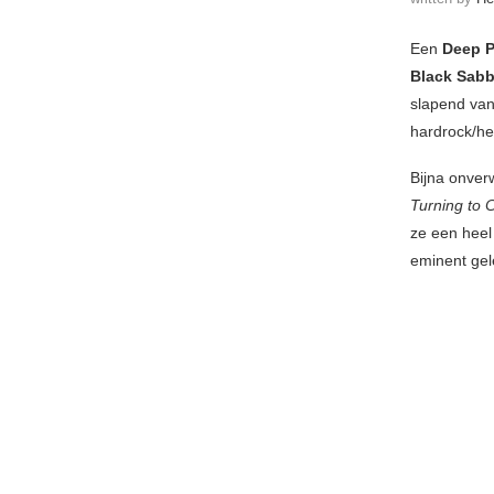
Een
Deep P
Black Sab
slapend van
hardrock/hea
Bijna onver
Turning to 
ze een heel
eminent gel