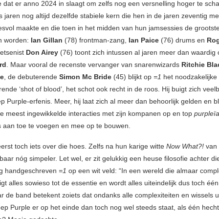
 dat er anno 2024 in slaagt om zelfs nog een versnelling hoger te scha
 jaren nog altijd dezelfde stabiele kern die hen in de jaren zeventig m
svol maakte en die toen in het midden van hun jamsessies de grootste
n worden:
Ian Gillan
(78) frontman-zang,
Ian Paice
(76) drums en
Rog
oetsenist
Don Airey
(76) toont zich intussen al jaren meer dan waardig
rd
. Maar vooral de recenste vervanger van snarenwizards
Ritchie Bl
se
, de debuterende
Simon Mc Bride
(45) blijkt op
=1
het noodzakelijke
ende ‘shot of blood’, het schot ook recht in de roos. Hij buigt zich vee
 Purple-erfenis. Meer, hij laat zich al meer dan behoorlijk gelden en blij
de meest ingewikkelde interacties met zijn kompanen op en top
purpleï
ets aan toe te voegen en mee op te bouwen.
rst toch iets over die hoes. Zelfs na hun karige witte
Now What?!
van 
kbaar nóg simpeler. Let wel, er zit gelukkig een heuse filosofie achter di
dig handgeschreven
=1
op een wit veld: “In een wereld die almaar comp
t alles sowieso tot de essentie en wordt alles uiteindelijk dus toch éé
r de band betekent zoiets dat ondanks alle complexiteiten en wissels ui
ep Purple er op het einde dan toch nog wel steeds staat, als één hech