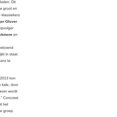
kelen. Dit
ee groot en
 klassiekers
er Glover
 opvolger
ackmore
en
lbelovend
kt in staat
aans
te
2013 kon
e kale, door
lexer wordt
n.” Concreet
t het
te groep.