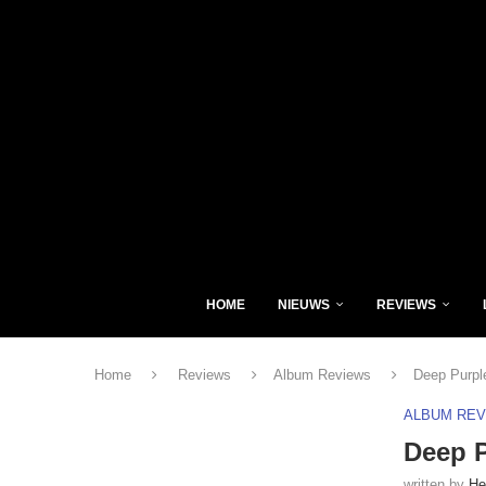
HOME
NIEUWS
REVIEWS
Home
Reviews
Album Reviews
Deep Purpl
ALBUM RE
Deep P
written by
He