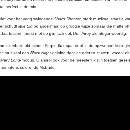
aal perfect in de mix.
eldt voor het vurig swingende
Sharp Shooter
, sterk muzikaal staaltje va
Hier schudt
little Simon
andermaal op grootse wijze zomaar die maffe riff u
aartussen heerst met de glimlach ook Don Airey alomtegenwoordig.
miskenbare old-school Purple-flair spat er af in de opzwepende singl
oelt muzikaal een
Black Night
-deining door de aderen stuwen, vocaal zit 
n
Mary Long
-modus. Glansrol ook voor de meesterlijk zijn toetsen gesel
mer intens solerende McBride.