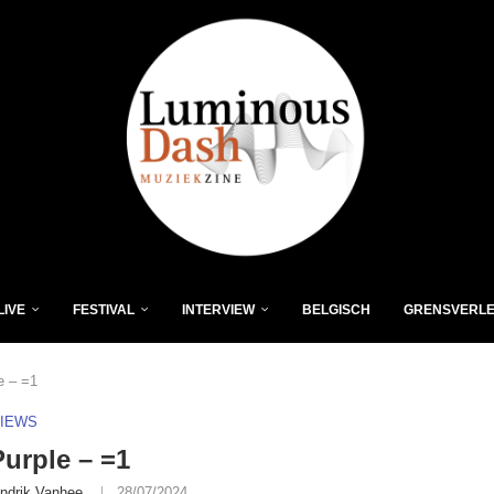
LIVE
FESTIVAL
INTERVIEW
BELGISCH
GRENSVERL
e – =1
VIEWS
urple – =1
ndrik Vanhee
28/07/2024