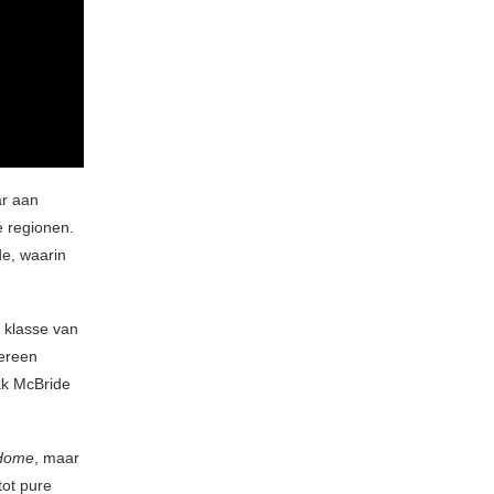
ar aan
 regionen.
de, waarin
 klasse van
sereen
ak McBride
 Home
, maar
tot pure