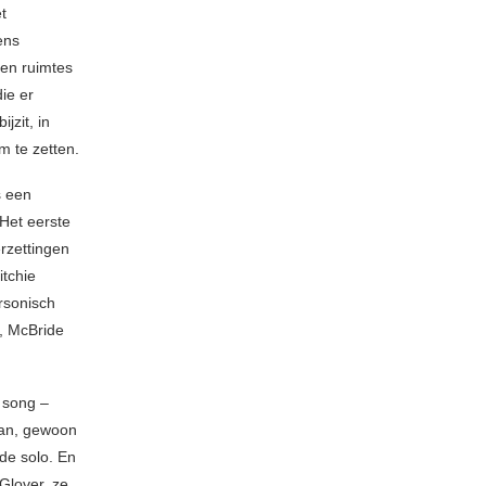
t
ens
len ruimtes
ie er
jzit, in
m te zetten.
s een
 Het eerste
rzettingen
itchie
rsonisch
d, McBride
 song –
man, gewoon
nde solo. En
Glover, ze