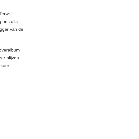
erwijl
 en zelfs
egger van de
coveralbum
er blijven
 keer