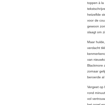
toppen à la
tekstschrijv
hetzelfde s
voor de cou
gewoon zonde
slaagt om z
Maar hulde,
verdacht ti
kenmerkend 
van nieuwko
Blackmore a
zomaar geli
beroerde al
Vergeet op h
rond minuut
vol vertrouw
het orgel en