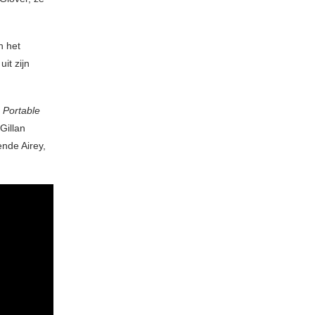
n het
it zijn
e
Portable
Gillan
ende Airey,