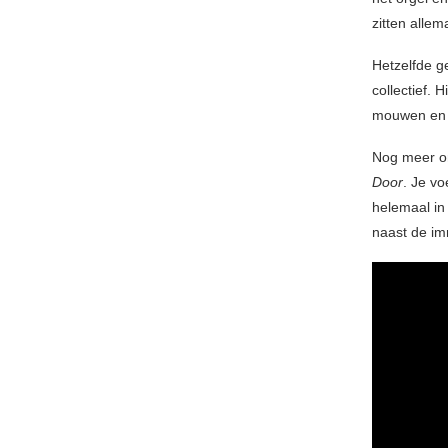
zitten allem
Hetzelfde g
collectief. 
mouwen en d
Nog meer on
Door
. Je v
helemaal i
naast de im