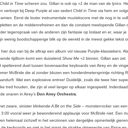
Child in Time
scheren zou. Gillan is ook op
=1
de man van de
lyrics
. He
en verloopt bij Deep Purple al van sedert
Child in Time
via hem en volg
tramien. Eerst de louter instrumentale muziekscore met de nog in te vul
pletten en de middenrefreinen en dan de constant meelopende Gillan d
r tegenspraak van de anderen zijn fantasie op loslaat en er, waar je bi
ijn weinig boodschapperige blik op de wereld in de meest gekke tekst o
 hier dus van bij de aftrap een album vol nieuwe Purple-klassiekers. Al
kkende tijdbom komt een duizelend
Show Me
=1
binnen. Gillan aan zet.
spetterend duel tussen bovenaardse keyboards van Airey en de vinge
mer McBride die al zonder blozen een honderdmetersprintje richting R
andurft. Wat een explosieve entree! Duidelijk, zoals die twee hier supe
jke tred houden, die zijn al veel langer op elkaar ingespeeld. Inderdaa
 de snaren in Airey’s
Don Airey Orchestra
.
et zware, sinister klinkende
A Bit on the Side
– monsterrocker van een
 3:00 vooral weer je bewonderend applausje voor McBride niet. Een 
en helemaal zichzelf in het verzinnen van dergelijke opmerkelijk giere
 de keyboards en niet in het minst de strakke ritmesectie van Paice en 