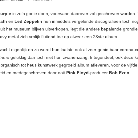
urple
in zo’n goeie doen, voorwaar, daarover zal geschreven worden. T
bath
en
Led Zeppelin
hun inmiddels vergelende discografieën toch nog
uit het museum blijven uitverkopen, legt die andere bepalende grondl
vy metal zich vrolijk fluitend toe op alweer een 23ste album.
wacht eigenlijk en zo wordt hun laatste ook al zeer genietbaar corona-
Crime
gelukkig dan toch niet hun zwanenzang. Integendeel, ook deze ke
 organisch tot heus kunstwerk gegroeid album afleveren, voor de vijfde
eid en medegeschreven door ooit
Pink Floyd
-producer
Bob Ezrin
.