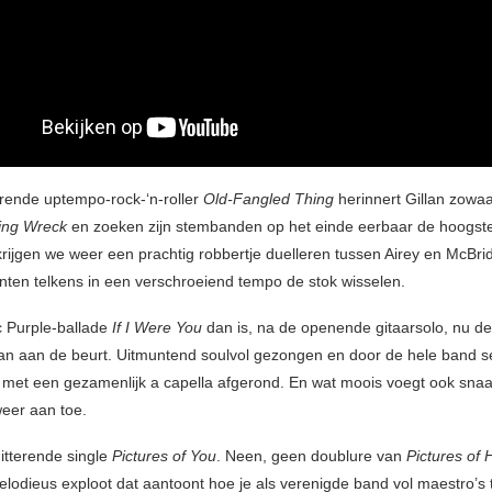
erende uptempo-rock-‘n-roller
Old-Fangled Thing
herinnert Gillan zowa
ving Wreck
en zoeken zijn stembanden op het einde eerbaar de hoogste
rijgen we weer een prachtig robbertje duelleren tussen Airey en McBri
nten telkens in een verschroeiend tempo de stok wisselen.
ic Purple-ballade
If I Were You
dan is, na de openende gitaarsolo, nu de
lan aan de beurt. Uitmuntend soulvol gezongen en door de hele band 
 met een gezamenlijk a capella afgerond. En wat moois voegt ook sna
weer aan toe.
hitterende single
Pictures of You
. Neen, geen doublure van
Pictures of
lodieus exploot dat aantoont hoe je als verenigde band vol maestro’s 