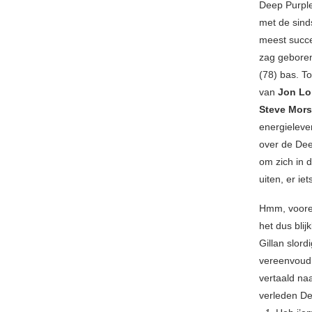
Deep Purple
met de sinds
meest succe
zag gebore
(78) bas. T
van
Jon Lo
Steve Mor
energielever
over de Deep
om zich in 
uiten, er i
Hmm, vooree
het dus blij
Gillan slor
vereenvoudig
vertaald naa
verleden De