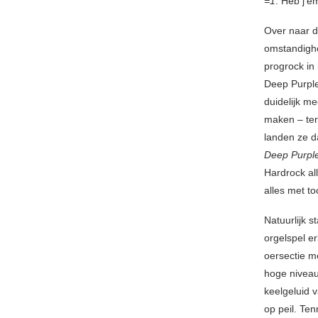
=1
. Heb j’
Over naar d
omstandighe
progrock in
Deep Purple
duidelijk m
maken – ter
landen ze d
Deep Purple
Hardrock al
alles met t
Natuurlijk 
orgelspel e
oersectie m
hoge niveau
keelgeluid v
op peil. Te