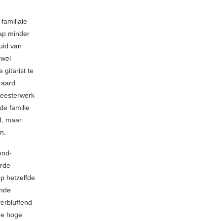
familiale
ap minder
uid van
wel
gitarist te
raard
meesterwerk
 de familie
d, maar
n.
ond-
erde
p hetzelfde
ende
verbluffend
 de hoge