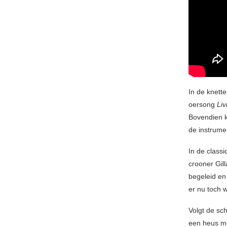
In de knett
oersong
Li
Bovendien k
de instrume
In de class
crooner Gil
begeleid en
er nu toch 
Volgt de sc
een heus me