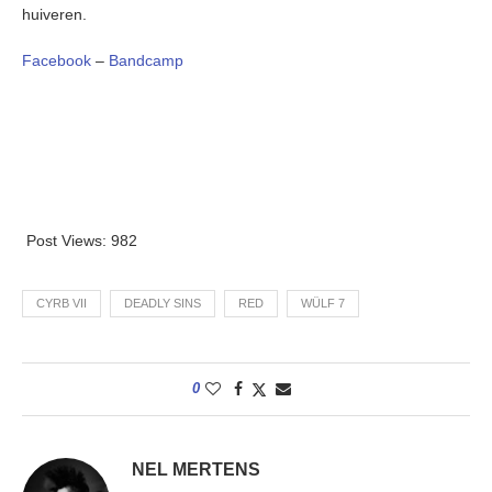
huiveren.
Facebook
–
Bandcamp
Post Views:
982
CYRB VII
DEADLY SINS
RED
WÜLF 7
0
NEL MERTENS