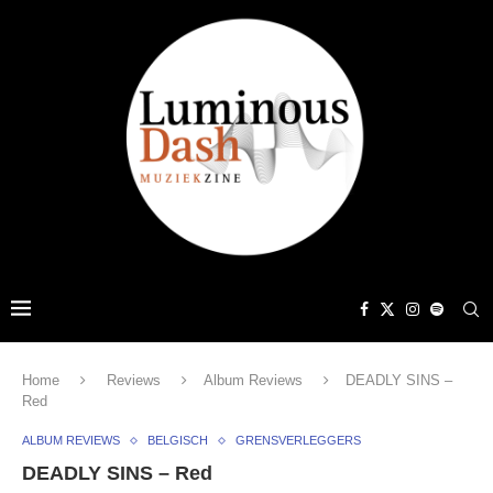
Home
Reviews
Album Reviews
DEADLY SINS –
Red
ALBUM REVIEWS
BELGISCH
GRENSVERLEGGERS
DEADLY SINS – Red