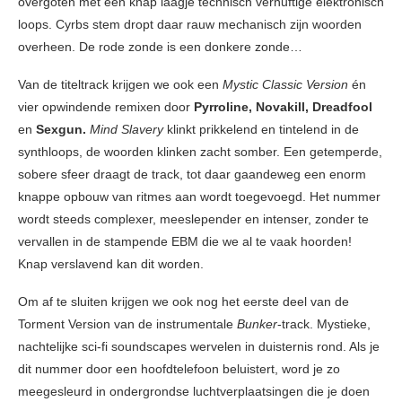
overgoten met een knap laagje technisch vernuftige elektronisch
loops. Cyrbs stem dropt daar rauw mechanisch zijn woorden
overheen. De rode zonde is een donkere zonde…
Van de titeltrack krijgen we ook een
Mystic Classic Version
én
vier opwindende remixen door
Pyrroline, Novakill, Dreadfool
en
Sexgun.
Mind Slavery
klinkt prikkelend en tintelend in de
synthloops, de woorden klinken zacht somber. Een getemperde,
sobere sfeer draagt de track, tot daar gaandeweg een enorm
knappe opbouw van ritmes aan wordt toegevoegd. Het nummer
wordt steeds complexer, meeslepender en intenser, zonder te
vervallen in de stampende EBM die we al te vaak hoorden!
Knap verslavend kan dit worden.
Om af te sluiten krijgen we ook nog het eerste deel van de
Torment Version van de instrumentale
Bunker
-track. Mystieke,
nachtelijke sci-fi soundscapes wervelen in duisternis rond. Als je
dit nummer door een hoofdtelefoon beluistert, word je zo
meegesleurd in ondergrondse luchtverplaatsingen die je doen