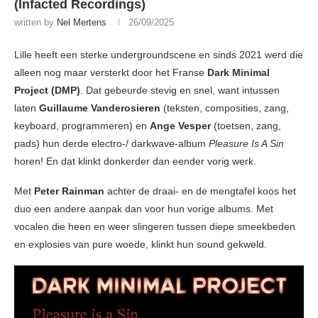
(Infacted Recordings)
written by
Nel Mertens
26/09/2025
Lille heeft een sterke undergroundscene en sinds 2021 werd die
alleen nog maar versterkt door het Franse
Dark Minimal
Project (DMP)
. Dat gebeurde stevig en snel, want intussen
laten
Guillaume Vanderosieren
(teksten, composities, zang,
keyboard, programmeren) en
Ange Vesper
(toetsen, zang,
pads) hun derde electro-/ darkwave-album
Pleasure Is A Sin
horen! En dat klinkt donkerder dan eender vorig werk.
Met
Peter Rainman
achter de draai- en de mengtafel koos het
duo een andere aanpak dan voor hun vorige albums. Met
vocalen die heen en weer slingeren tussen diepe smeekbeden
en explosies van pure woede, klinkt hun sound gekweld.