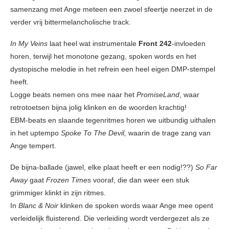
samenzang met Ange meteen een zwoel sfeertje neerzet in de
verder vrij bittermelancholische track.
In My Veins
laat heel wat instrumentale
Front 242
-invloeden
horen, terwijl het monotone gezang, spoken words en het
dystopische melodie in het refrein een heel eigen DMP-stempel
heeft.
Logge beats nemen ons mee naar het
PromiseLand
, waar
retrotoetsen bijna jolig klinken en de woorden krachtig!
EBM-beats en slaande tegenritmes horen we uitbundig uithalen
in het uptempo
Spoke To The Devil,
waarin de trage zang van
Ange tempert.
De bijna-ballade (jawel, elke plaat heeft er een nodig!??)
So Far
Away
gaat
Frozen Times
vooraf, die dan weer een stuk
grimmiger klinkt in zijn ritmes.
In
Blanc & Noir
klinken de spoken words waar Ange mee opent
verleidelijk fluisterend. Die verleiding wordt verdergezet als ze