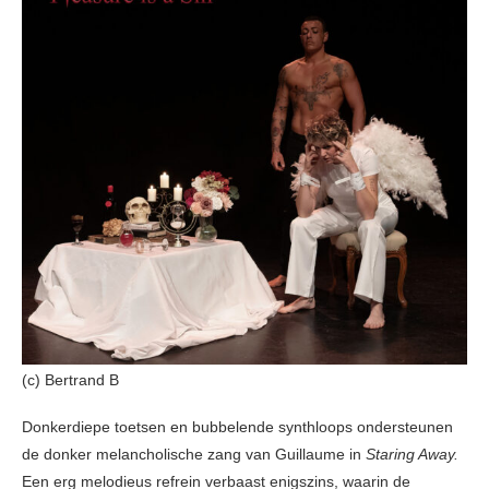
(c) Bertrand B
Donkerdiepe toetsen en bubbelende synthloops ondersteunen
de donker melancholische zang van Guillaume in
Staring Away.
Een erg melodieus refrein verbaast enigszins, waarin de