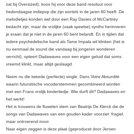
zat bij Oversized), koos hij voor deze band resoluut voor
hedendaagse indiepop die zijn wortels in de jaren 60 heeft. De
melodietjes konden wel door een Ray Davies of McCartney
bedacht zijn, maar de vrolijke (vaak speelse) synths herinneren
je eraan dat je niet in de jaren 60 bent belandt. En in tijden dat
iedere psychedelische band als Tame Impala wil klinken (het is
nu eenmaal de sound die vandaag bij jongeren wonderen
verricht), opteert Dadawaves voor een eigen geluid dat soms
vreemd klinkt, maar altijd geslaagd.
Neem nu die tweede (perfecte) single: Dans Votre Absurdité
waarin futuristische vocoderstemmen gecombineerd worden
met een Frans vrolijk kinderliedje. Wie durft dit? Dadawaves en
het werkt!
Het is trouwens de fluwelen stem van Beatrijs De Klerck die de
songs van Dadawaves van een gouden kader voorziet: fragiel,
maar ontroerend mooi.
Naar eigen zeggen is deze plaat (geproducet door Jeroen