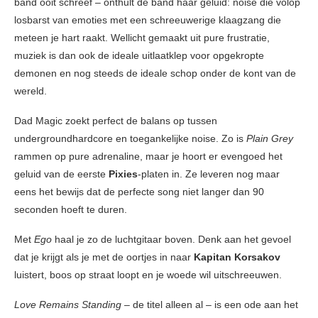
band ooit schreef – onthult de band haar geluid: noise die volop
losbarst van emoties met een schreeuwerige klaagzang die
meteen je hart raakt. Wellicht gemaakt uit pure frustratie,
muziek is dan ook de ideale uitlaatklep voor opgekropte
demonen en nog steeds de ideale schop onder de kont van de
wereld.
Dad Magic zoekt perfect de balans op tussen
undergroundhardcore en toegankelijke noise. Zo is
Plain Grey
rammen op pure adrenaline, maar je hoort er evengoed het
geluid van de eerste
Pixies
-platen in. Ze leveren nog maar
eens het bewijs dat de perfecte song niet langer dan 90
seconden hoeft te duren.
Met
Ego
haal je zo de luchtgitaar boven. Denk aan het gevoel
dat je krijgt als je met de oortjes in naar
Kapitan Korsakov
luistert, boos op straat loopt en je woede wil uitschreeuwen.
Love Remains Standing
– de titel alleen al – is een ode aan het