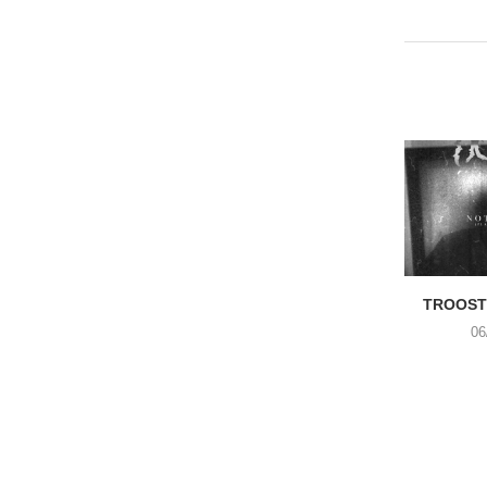
TROOST 
06