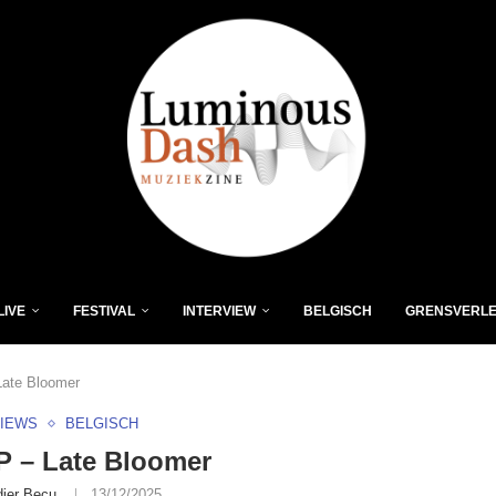
LIVE
FESTIVAL
INTERVIEW
BELGISCH
GRENSVERL
ate Bloomer
VIEWS
BELGISCH
P – Late Bloomer
dier Becu
13/12/2025