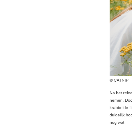
© CATNIP
Na het rele
nemen. Door
krabbelde fl
duidelijk ho
nog wat.