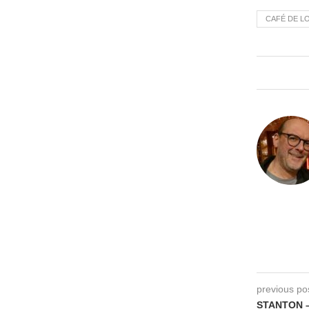
CAFÉ DE L
previous po
STANTON – 