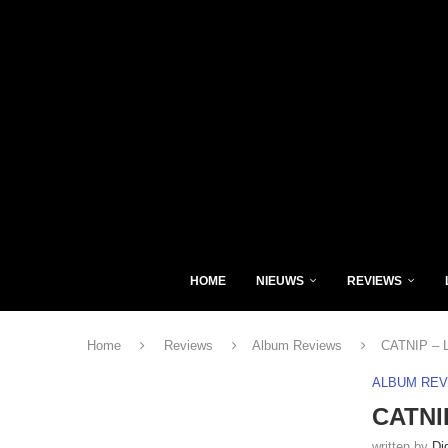
HOME
NIEUWS
REVIEWS
Home
Reviews
Album Reviews
CATNIP – L
ALBUM RE
CATNI
written by
Di