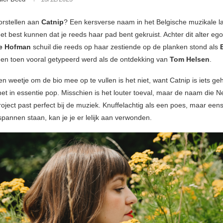
orstellen aan
Catnip
? Een kersverse naam in het Belgische muzikale l
et best kunnen dat je reeds haar pad bent gekruist. Achter dit alter eg
e Hofman
schuil die reeds op haar zestiende op de planken stond als
E
d
en toen vooral getypeerd werd als de ontdekking van
Tom Helsen
.
n weetje om de bio mee op te vullen is het niet, want Catnip is iets ge
t het in essentie pop. Misschien is het louter toeval, maar de naam die 
roject past perfect bij de muziek. Knuffelachtig als een poes, maar een
pannen staan, kan je je er lelijk aan verwonden.