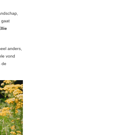
andschap,
o gaat
llie
heel anders,
Nele vond
s de