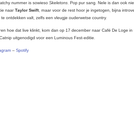
catchy nummer is sowieso
Skeletons
. Pop pur sang. Nele is dan ook nie
tie naar
Taylor Swift
, maar voor de rest hoor je ingetogen, bijna introv
 te ontdekken valt, zelfs een vleugje ouderwetse country.
horen hoe dat live klinkt, kom dan op 17 december naar Café De Loge in
atnip uitgenodigd voor een Luminous Fest-editie.
tagram
–
Spotify