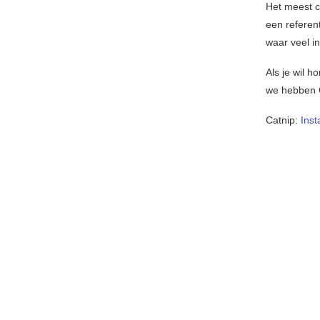
Het meest 
een referen
waar veel in
Als je wil 
we hebben C
Catnip:
Ins