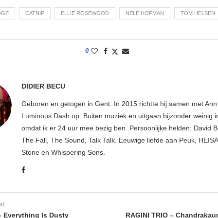
OGE
CATNIP
ELLIE ROSEWOOD
NELE HOFMAN
TOM HELSEN
0
DIDIER BECU
Geboren en getogen in Gent. In 2015 richtte hij samen met An
Luminous Dash op. Buiten muziek en uitgaan bijzonder weinig i
omdat ik er 24 uur mee bezig ben. Persoonlijke helden: David B
The Fall, The Sound, Talk Talk. Eeuwige liefde aan Peuk, HEIS
Stone en Whispering Sons.
st
Everything Is Dusty
RAGINI TRIO – Chandrakaun