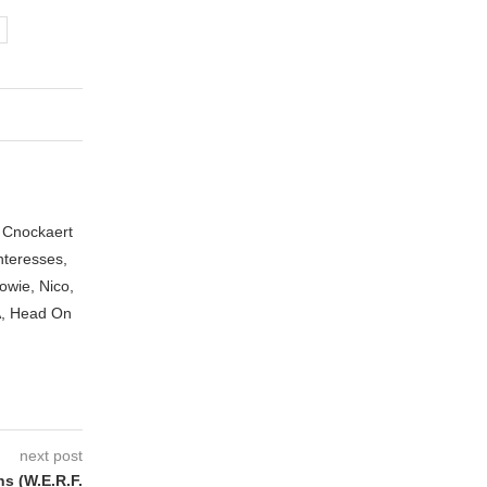
n Cnockaert
nteresses,
owie, Nico,
A, Head On
next post
s (W.E.R.F.