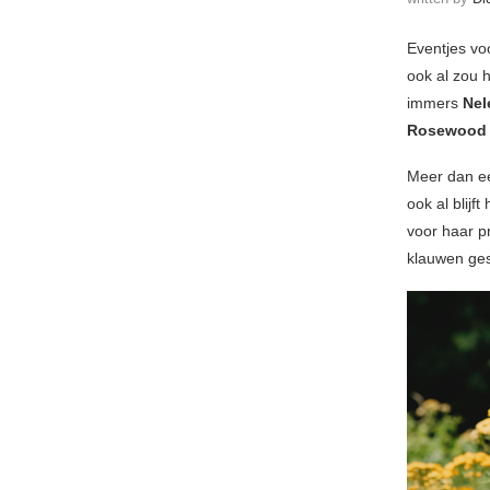
Eventjes vo
ook al zou h
immers
Nel
Rosewoo
Meer dan ee
ook al blijf
voor haar p
klauwen ges