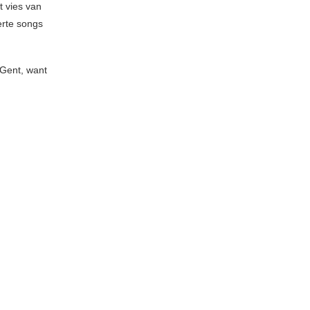
t vies van
erte songs
 Gent, want