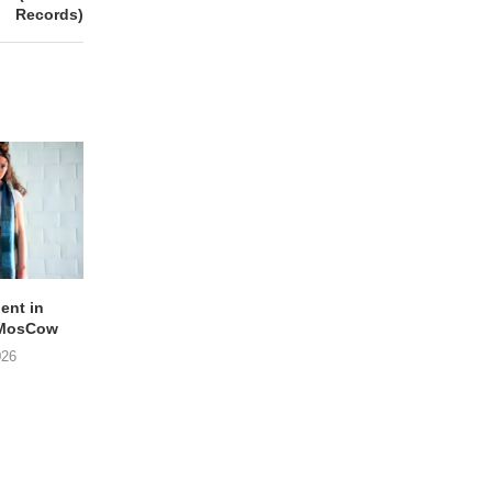
Records)
lent in
APOTH – Nelson
LIGHTSPEED speelt
 MosCow
THE SHEILA DIVINE in
05/08/2026
026
04/08/2026