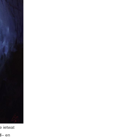
e ietwat
d
– en