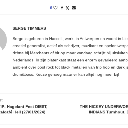
0
SERGE TIMMERS
Serge is geboren in Hasselt, werkt in Antwerpen en woont in Lier
creatief generalist, actief als schrijver, muzikant en spelontwerpe
richtte hij Merchants of Air op maar vandaag schrijft hij uitsluiten
Nederlands. In zijn platenkast staat een enorm gevarieerd aan
ambient over post rock tot black metal en van trip hop en dark ja
drum&bass. Keuze genoeg maar er kan altijd nog meer bij!
st
: Hagelant Fest DIEST,
THE HICKEY UNDERWOR
alcafé Hell (27/01/2024)
INDIANS Turnhout, 