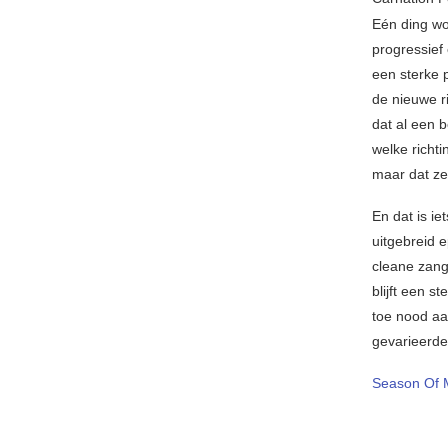
Eén ding wor
progressief
een sterke p
de nieuwe r
dat al een 
welke richti
maar dat ze 
En dat is iet
uitgebreid 
cleane zang
blijft een 
toe nood aa
gevarieerder
Season Of 