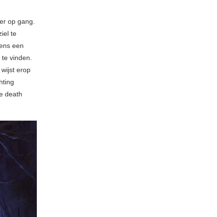
eer op gang.
iel te
gens een
 te vinden.
wijst erop
hting
le death