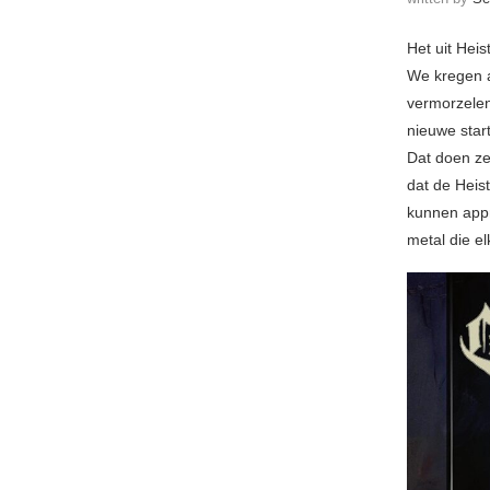
Het uit Hei
We kregen a
vermorzelen
nieuwe star
Dat doen ze 
dat de Heis
kunnen appre
metal die e