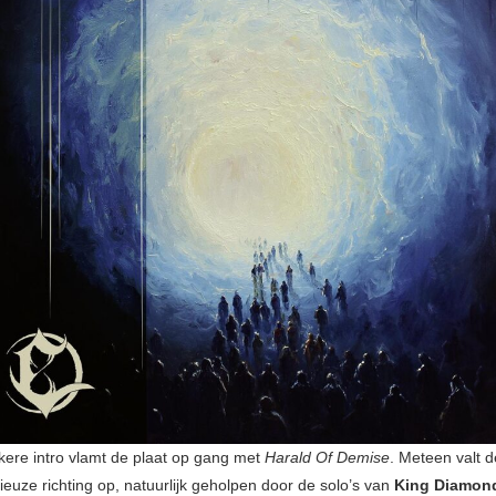
ere intro vlamt de plaat op gang met
Harald Of Demise
. Meteen valt d
euze richting op, natuurlijk geholpen door de solo’s van
King Diamon