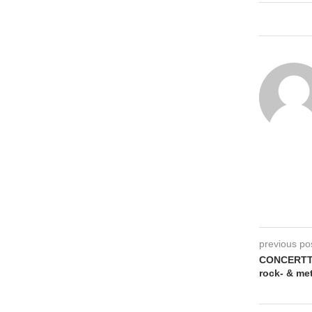
previous po
CONCERTTIP
rock- & met