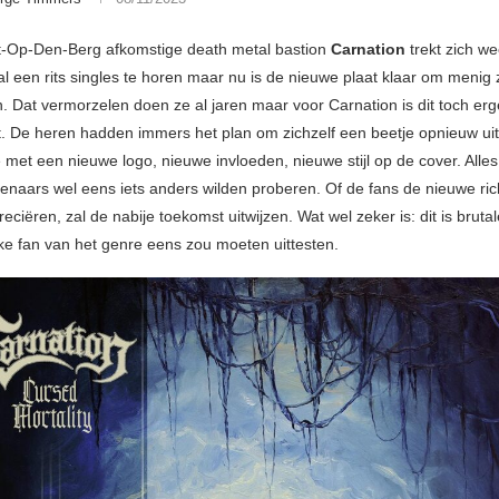
st-Op-Den-Berg afkomstige death metal bastion
Carnation
trekt zich w
l een rits singles te horen maar nu is de nieuwe plaat klaar om menig z
. Dat vermorzelen doen ze al jaren maar voor Carnation is dit toch er
t. De heren hadden immers het plan om zichzelf een beetje opnieuw uit
met een nieuwe logo, nieuwe invloeden, nieuwe stijl op de cover. Alles 
tenaars wel eens iets anders wilden proberen. Of de fans de nieuwe ric
ciëren, zal de nabije toekomst uitwijzen. Wat wel zeker is: dit is bruta
lke fan van het genre eens zou moeten uittesten.