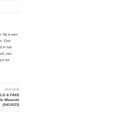
. Hij is een
r. Ooit
d in het
bod, van
zz tot
next post
LD & FAKE
De Warande
(04/10/23)