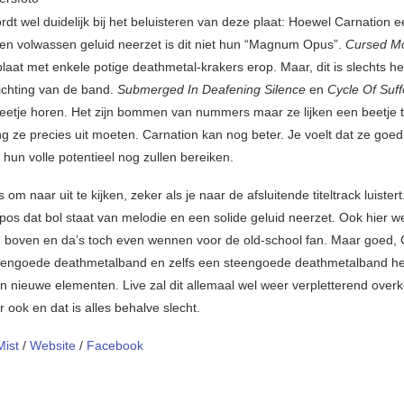
dt wel duidelijk bij het beluisteren van deze plaat: Hoewel Carnation 
 en volwassen geluid neerzet is dit niet hun “Magnum Opus”.
Cursed Mor
laat met enkele potige deathmetal-krakers erop. Maar, dit is slechts h
ichting van de band.
Submerged In Deafening Silence
en
Cycle Of Suff
beetje horen. Het zijn bommen van nummers maar ze lijken een beetje te
ng ze precies uit moeten. Carnation kan nog beter. Je voelt dat ze goed
hun volle potentieel nog zullen bereiken.
s om naar uit te kijken, zeker als je naar de afsluitende titeltrack luistert
epos dat bol staat van melodie en een solide geluid neerzet. Ook hier w
 boven en da’s toch even wennen voor de old-school fan. Maar goed, 
steengoede deathmetalband en zelfs een steengoede deathmetalband he
n nieuwe elementen. Live zal dit allemaal wel weer verpletterend over
 ook en dat is alles behalve slecht.
Mist
/
Website
/
Facebook