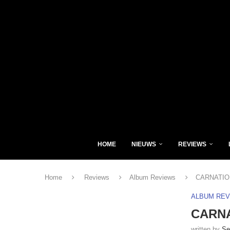
HOME
NIEUWS
REVIEWS
Home
Reviews
Album Reviews
CARNATION 
ALBUM RE
CARNAT
written by
Se