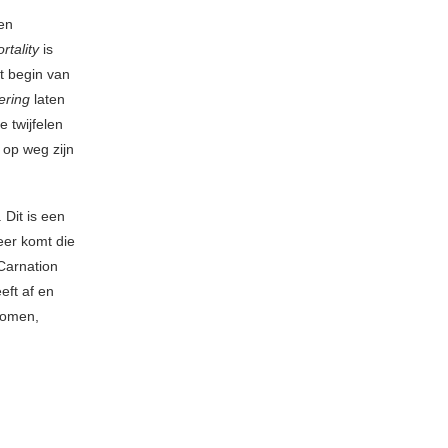
een
tality
is
et begin van
ering
laten
 twijfelen
 op weg zijn
. Dit is een
eer komt die
Carnation
eft af en
komen,