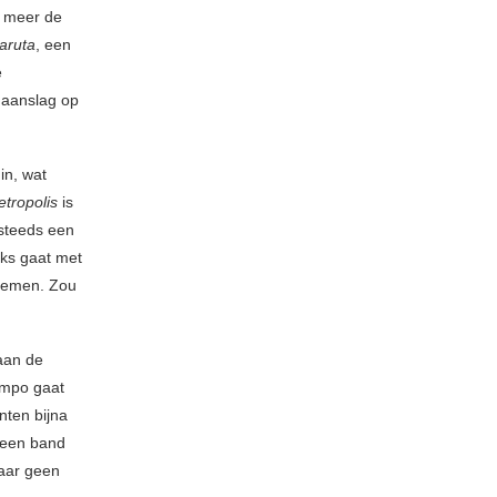
t meer de
aruta
, een
e
 aanslag op
in, wat
tropolis
is
steeds een
aks gaat met
emen. Zou
aan de
empo gaat
nten bijna
r een band
Maar geen