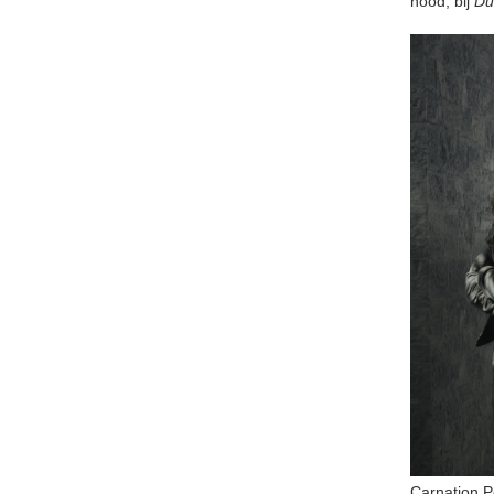
nood, bij
Du
Carnation P