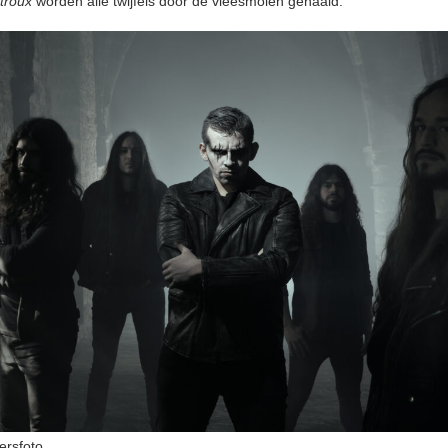
troux
worden alle twijfels door de vleesmolen gehaald.
ersfoto