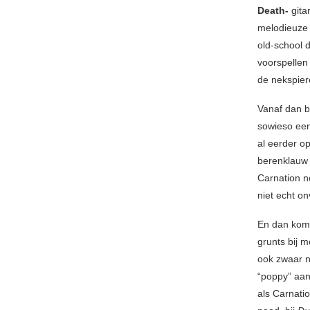
Death-
gita
melodieuze 
old-school 
voorspellen
de nekspier
Vanaf dan b
sowieso een
al eerder o
berenklauw 
Carnation n
niet echt on
En dan komt
grunts bij 
ook zwaar n
“poppy” aan
als Carnati