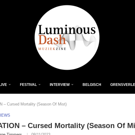
LIVE
FESTIVAL
INTERVIEW
BELGISCH
GRENSVERL
– Cursed Mortality (Season Of Mist)
VIEWS
ION – Cursed Mortality (Season Of Mi
rge Timmers
08/11/2023