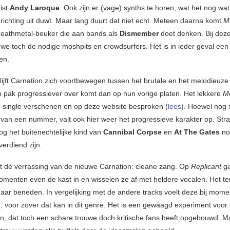
rist
Andy Laroque
. Ook zijn er (vage) synths te horen, wat het nog wa
richting uit duwt. Maar lang duurt dat niet echt. Meteen daarna komt
M
deathmetal-beuker die aan bands als
Dismember
doet denken. Bij dez
 we toch de nodige moshpits en crowdsurfers. Het is in ieder geval een
en.
lijft Carnation zich voortbewegen tussen het brutale en het melodieuze 
 pak progressiever over komt dan op hun vorige platen. Het lekkere
Me
p single verschenen en op deze website besproken (
lees
). Hoewel nog 
van een nummer, valt ook hier weer het progressieve karakter op. Str
og het buitenechtelijke kind van
Cannibal Corpse
en
At The Gates
no
verdiend zijn.
 dé verrassing van de nieuwe Carnation: cleane zang. Op
Replicant
g
momenten even de kast in en wisselen ze af met heldere vocalen. Het t
aar beneden. In vergelijking met de andere tracks voelt deze bij mome
, voor zover dat kan in dit genre. Het is een gewaagd experiment voo
on, dat toch een schare trouwe doch kritische fans heeft opgebouwd. 