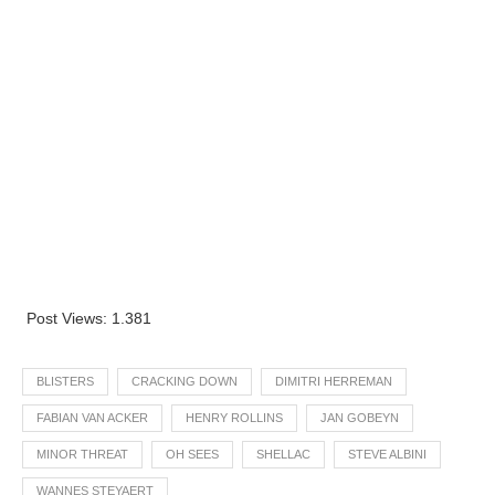
Post Views:
1.381
BLISTERS
CRACKING DOWN
DIMITRI HERREMAN
FABIAN VAN ACKER
HENRY ROLLINS
JAN GOBEYN
MINOR THREAT
OH SEES
SHELLAC
STEVE ALBINI
WANNES STEYAERT