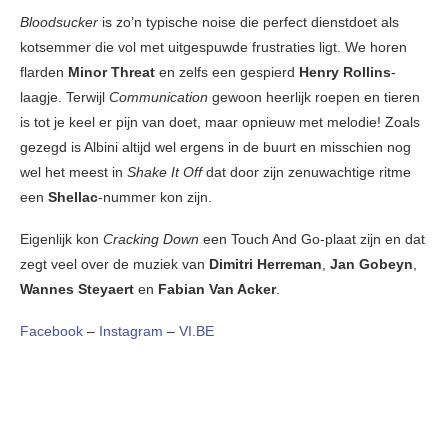
Bloodsucker
is zo’n typische noise die perfect dienstdoet als
kotsemmer die vol met uitgespuwde frustraties ligt. We horen
flarden
Minor Threat
en zelfs een gespierd
Henry Rollins
-
laagje. Terwijl
Communication
gewoon heerlijk roepen en tieren
is tot je keel er pijn van doet, maar opnieuw met melodie! Zoals
gezegd is Albini altijd wel ergens in de buurt en misschien nog
wel het meest in
Shake It Off
dat door zijn zenuwachtige ritme
een
Shellac
-nummer kon zijn.
Eigenlijk kon
Cracking Down
een Touch And Go-plaat zijn en dat
zegt veel over de muziek van
Dimitri Herreman
,
Jan Gobeyn
,
Wannes Steyaert
en
Fabian Van Acker
.
Facebook
–
Instagram
–
VI.BE