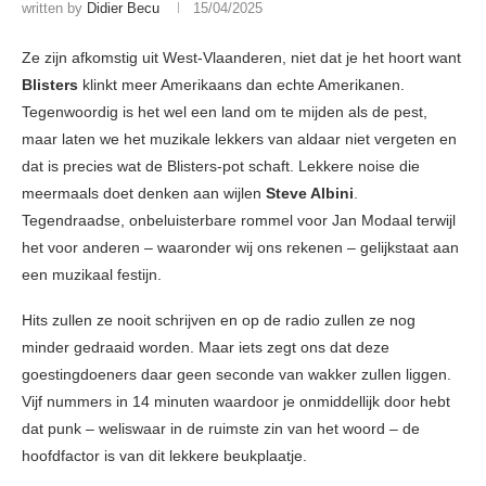
written by
Didier Becu
15/04/2025
Ze zijn afkomstig uit West-Vlaanderen, niet dat je het hoort want
Blisters
klinkt meer Amerikaans dan echte Amerikanen.
Tegenwoordig is het wel een land om te mijden als de pest,
maar laten we het muzikale lekkers van aldaar niet vergeten en
dat is precies wat de Blisters-pot schaft. Lekkere noise die
meermaals doet denken aan wijlen
Steve Albini
.
Tegendraadse, onbeluisterbare rommel voor Jan Modaal terwijl
het voor anderen – waaronder wij ons rekenen – gelijkstaat aan
een muzikaal festijn.
Hits zullen ze nooit schrijven en op de radio zullen ze nog
minder gedraaid worden. Maar iets zegt ons dat deze
goestingdoeners daar geen seconde van wakker zullen liggen.
Vijf nummers in 14 minuten waardoor je onmiddellijk door hebt
dat punk – weliswaar in de ruimste zin van het woord – de
hoofdfactor is van dit lekkere beukplaatje.