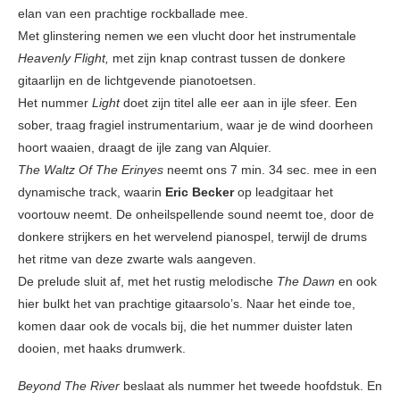
elan van een prachtige rockballade mee.
Met glinstering nemen we een vlucht door het instrumentale
Heavenly Flight,
met zijn knap contrast tussen de donkere
gitaarlijn en de lichtgevende pianotoetsen.
Het nummer
Light
doet zijn titel alle eer aan in ijle sfeer. Een
sober, traag fragiel instrumentarium, waar je de wind doorheen
hoort waaien, draagt de ijle zang van Alquier.
The Waltz Of The Erinyes
neemt ons 7 min. 34 sec. mee in een
dynamische track, waarin
Eric Becker
op leadgitaar het
voortouw neemt. De onheilspellende sound neemt toe, door de
donkere strijkers en het wervelend pianospel, terwijl de drums
het ritme van deze zwarte wals aangeven.
De prelude sluit af, met het rustig melodische
The Dawn
en ook
hier bulkt het van prachtige gitaarsolo’s. Naar het einde toe,
komen daar ook de vocals bij, die het nummer duister laten
dooien, met haaks drumwerk.
Beyond The River
beslaat als nummer het tweede hoofdstuk. En