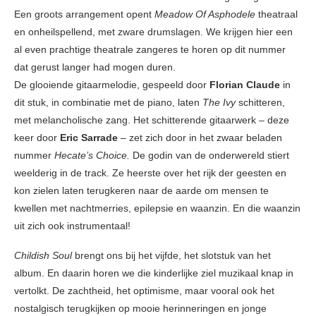
Een groots arrangement opent
Meadow Of Asphodele
theatraal
en onheilspellend, met zware drumslagen. We krijgen hier een
al even prachtige theatrale zangeres te horen op dit nummer
dat gerust langer had mogen duren.
De glooiende gitaarmelodie, gespeeld door
Florian Claude
in
dit stuk, in combinatie met de piano, laten
The Ivy
schitteren,
met melancholische zang. Het schitterende gitaarwerk – deze
keer door
Eric Sarrade
– zet zich door in het zwaar beladen
nummer
Hecate’s Choice.
De godin van de onderwereld stiert
weelderig in de track. Ze heerste over het rijk der geesten en
kon zielen laten terugkeren naar de aarde om mensen te
kwellen met nachtmerries, epilepsie en waanzin. En die waanzin
uit zich ook instrumentaal!
Childish Soul
brengt ons bij het vijfde, het slotstuk van het
album. En daarin horen we die kinderlijke ziel muzikaal knap in
vertolkt. De zachtheid, het optimisme, maar vooral ook het
nostalgisch terugkijken op mooie herinneringen en jonge