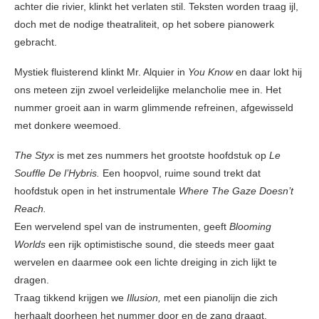
achter die rivier, klinkt het verlaten stil. Teksten worden traag ijl,
doch met de nodige theatraliteit, op het sobere pianowerk
gebracht.
Mystiek fluisterend klinkt Mr. Alquier in
You Know
en daar lokt hij
ons meteen zijn zwoel verleidelijke melancholie mee in. Het
nummer groeit aan in warm glimmende refreinen, afgewisseld
met donkere weemoed.
The Styx
is met zes nummers het grootste hoofdstuk op
Le
Souffle De l’Hybris.
Een hoopvol, ruime sound trekt dat
hoofdstuk open in het instrumentale
Where The Gaze Doesn’t
Reach.
Een wervelend spel van de instrumenten, geeft
Blooming
Worlds
een rijk optimistische sound, die steeds meer gaat
wervelen en daarmee ook een lichte dreiging in zich lijkt te
dragen.
Traag tikkend krijgen we
Illusion,
met een pianolijn die zich
herhaalt doorheen het nummer door en de zang draagt.