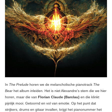
In
The Prelude
horen we de melancholische pianotrack
The
Bear
het album inleiden
.
Het is niet Alexandre’s stem die we hier
horen, maar die van
Florian Claude (Barclau)
en die klinkt
pijnlijk mooi. Getoornd en vol van emotie. Op het punt dat
strijkers, drums en gitaar invallen, krijgt het pianonummer het