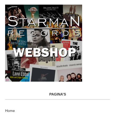
PAGINA’S
Home