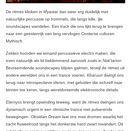
De ritmes klinken in
Myastar
dan weer erg duidelijk met
natuurlijke percussie op trommels, die langs kille, ijle
soundscapes wandelen. Een track die ons lijkt terug te brengen
naar een geestenrijk van lang vervlogen Oosterse culturen.
Mythisch.
Zelden hoorden we iemand percussieve electro maken, die
even natuurlijk als kil beklemmend aanvoelt zoals in
Nok’tarion
.
Bevreemdende soundscapes blijven galmen, terwijl de ritmes uit
andere werelden ons in een trance voeren.
Kharuun
dwingt ons
terug naar introspectieve sferen, met geluiden die zichzelf naar
binnen toe keren, langs wereldvreemde elektronische details.
Eternyss
brengt opwinding teweeg, want de ritmes dwingen ons
dynamisch urgent in een ritmische trance met pulserende
bewegingen.
Obsidian Dream
laat ons mee dromen waarbij het
zacht fluweelrood langs het donkerste hard zwart meandert. Dit