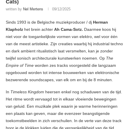
Cats)
written by
Nel Mertens
09/12/2025
Sinds 1993 is de Belgische muziekproducer / dj
Herman
Klapholz
het brein achter
Ah Cama-Sotz.
Daarmee koos hij
niet voor de toegankelijkste vormen van elektro, wel voor één
van de meest artistieke. Zijn creaties waarbij hij industrial techno
en dark ambient ritualistisch laat versmelten, kan je zonder
twijfel sonisch architecturale kunstwerken noemen. Op
The
Empire of Time
worden zes tracks voorgesteld die langzaam
opgebouwd worden tot intense bouwwerken van elektronische
bezwerende soundscapes, van elk om en bij de 8 minuten.
In
Timeless Kingdom
heersen enkel nog schaduwen van de tijd.
Het ritme wordt vervaagd tot in elkaar vloeiende bewegingen
van geluid. Een muzikale plek waarin je warme herinneringen
een plaats kan geven, maar die evenzeer beangstigende
toekomstbeelden in zich verschuilen. In de verte van deze track
hoor je de klokken luiden die de vergankelijkheid van de tijd