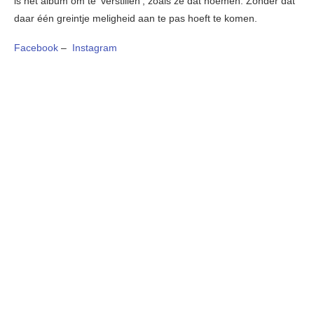
is hét album om te ‘verstillen’, zoals ze dat noemen. Zonder dat
daar één greintje meligheid aan te pas hoeft te komen.
Facebook
–
Instagram