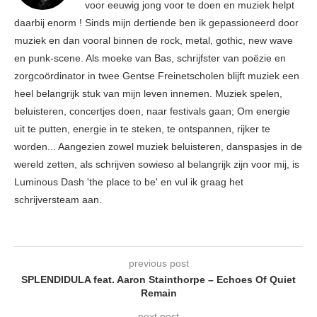
voor eeuwig jong voor te doen en muziek helpt
daarbij enorm ! Sinds mijn dertiende ben ik gepassioneerd door
muziek en dan vooral binnen de rock, metal, gothic, new wave
en punk-scene. Als moeke van Bas, schrijfster van poëzie en
zorgcoördinator in twee Gentse Freinetscholen blijft muziek een
heel belangrijk stuk van mijn leven innemen. Muziek spelen,
beluisteren, concertjes doen, naar festivals gaan; Om energie
uit te putten, energie in te steken, te ontspannen, rijker te
worden... Aangezien zowel muziek beluisteren, danspasjes in de
wereld zetten, als schrijven sowieso al belangrijk zijn voor mij, is
Luminous Dash 'the place to be' en vul ik graag het
schrijversteam aan.
previous post
SPLENDIDULA feat. Aaron Stainthorpe – Echoes Of Quiet
Remain
next post