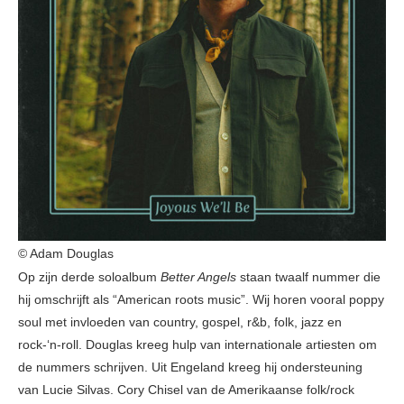
© Adam Douglas
Op zijn derde soloalbum
Better Angels
staan twaalf nummer die
hij omschrijft als “American roots music”. Wij horen vooral poppy
soul met invloeden van country, gospel, r&b, folk, jazz en
rock-‘n-roll. Douglas kreeg hulp van internationale artiesten om
de nummers schrijven. Uit Engeland kreeg hij ondersteuning
van Lucie Silvas. Cory Chisel van de Amerikaanse folk/rock