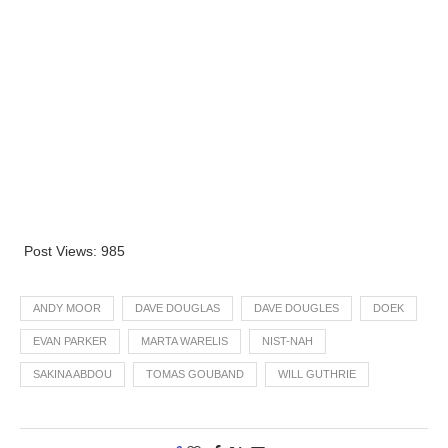
Post Views:
985
ANDY MOOR
DAVE DOUGLAS
DAVE DOUGLES
DOEK
EVAN PARKER
MARTA WARELIS
NIST-NAH
SAKINA ABDOU
TOMAS GOUBAND
WILL GUTHRIE