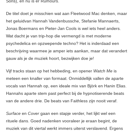
Sons), en nu is er Rumours.
De titel doet je misschien wat aan Fleetwood Mac denken, maar
het geluidvan Hannah Vandenbussche, Stefanie Mannaerts,
Jonas Boermans en Pieter-Jan Cools is wel iets heel anders.
Wat dacht je van trip-hop die vermengd is met moderne
psychedelica en opzwepende techno? Het is inderdaad een
beschrijving waarmee je amper iets aankan, maar dat verandert
gauw als je de muziek hoort, bezwijken doe je!
Vijf tracks staan op het hebbeding, en opener
Watch Me
is
meteen een knaller van formaat. Onmiddellijk vallen de aparte
vocals van Hannah op, een ideale mix van Björk en Hanin Elias.
Hannahs aparte stem past perfect bij de hypnotiserende beats
van de andere drie. De beats van Faithless zijn nooit veraf.
Surface
en
Cover
gaan een stapje verder, het lijkt wel een
rituele dans. Goed nadenken vooraleer je eraan begint, de
muziek van dit viertal werkt immers uiterst verslavend. Ergens