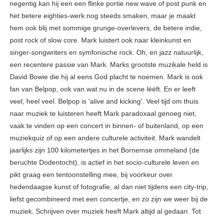
negentig kan hij een een flinke portie new wave of post punk en
het betere eighties-werk nog steeds smaken, maar je maakt
hem ook blij met sommige grunge-overlevers, de betere indie,
post rock of slow core. Mark luistert ook naar kleinkunst en
singer-songwriters en symfonische rock. Oh, en jazz natuurlijk,
een recentere passie van Mark. Marks grootste muzikale held is
David Bowie die hij al eens God placht te noemen. Mark is ook
fan van Belpop, ook van wat nu in de scene lééft. En er leeft
veel, heel veel. Belpop is 'alive and kicking'. Veel tijd om thuis
naar muziek te luisteren heeft Mark paradoxaal genoeg niet,
vaak te vinden op een concert in binnen- of buitenland, op een
muziekquiz of op een andere culturele activiteit. Mark wandelt
jaarlijks zijn 100 kilometertjes in het Bornemse ommeland (de
beruchte Dodentocht), is actief in het socio-culturele leven en
pikt graag een tentoonstelling mee, bij voorkeur over
hedendaagse kunst of fotografie, al dan niet tijdens een city-trip,
liefst gecombineerd met een concertje, en zo zijn we weer bij de
muziek. Schrijven over muziek heeft Mark altijd al gedaan. Tot