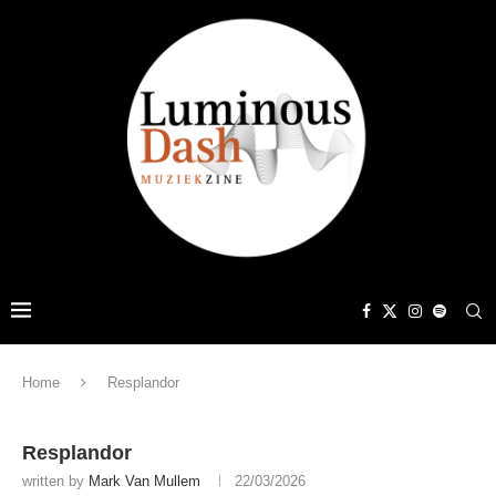
Home
Resplandor
Resplandor
written by
Mark Van Mullem
22/03/2026