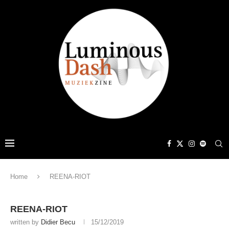
Home
REENA-RIOT
REENA-RIOT
written by
Didier Becu
15/12/2019