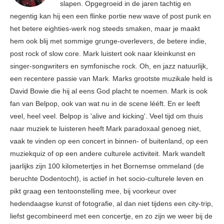
slapen. Opgegroeid in de jaren tachtig en
negentig kan hij een een flinke portie new wave of post punk en
het betere eighties-werk nog steeds smaken, maar je maakt
hem ook blij met sommige grunge-overlevers, de betere indie,
post rock of slow core. Mark luistert ook naar kleinkunst en
singer-songwriters en symfonische rock. Oh, en jazz natuurlijk,
een recentere passie van Mark. Marks grootste muzikale held is
David Bowie die hij al eens God placht te noemen. Mark is ook
fan van Belpop, ook van wat nu in de scene lééft. En er leeft
veel, heel veel. Belpop is 'alive and kicking'. Veel tijd om thuis
naar muziek te luisteren heeft Mark paradoxaal genoeg niet,
vaak te vinden op een concert in binnen- of buitenland, op een
muziekquiz of op een andere culturele activiteit. Mark wandelt
jaarlijks zijn 100 kilometertjes in het Bornemse ommeland (de
beruchte Dodentocht), is actief in het socio-culturele leven en
pikt graag een tentoonstelling mee, bij voorkeur over
hedendaagse kunst of fotografie, al dan niet tijdens een city-trip,
liefst gecombineerd met een concertje, en zo zijn we weer bij de