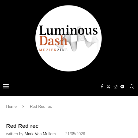
Home
Red Red rec
Red Red rec
written by
Mark Van Mullem
21/05/2026