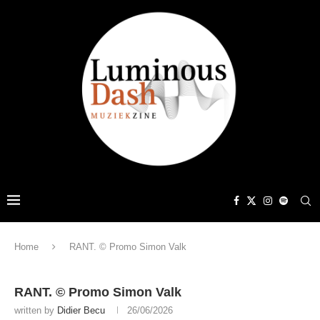
Home
RANT. © Promo Simon Valk
RANT. © Promo Simon Valk
written by
Didier Becu
26/06/2026