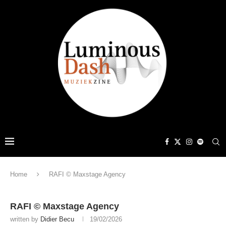
Home
RAFI © Maxstage Agency
RAFI © Maxstage Agency
written by
Didier Becu
19/02/2026