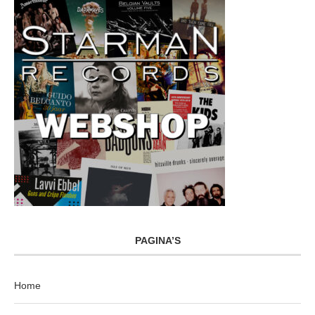
PAGINA’S
Home