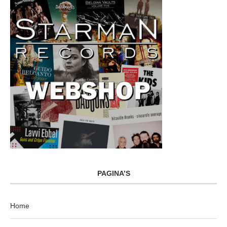
PAGINA’S
Home