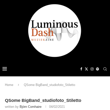
Home
QSome BigBand_studiofoto_Stiletto
QSome BigBand_studiofoto_Stiletto
written by
Björn Comhaire
04/02/2021