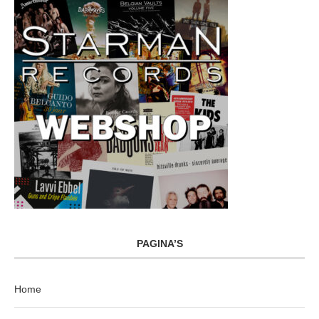
PAGINA’S
Home