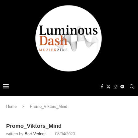
Home
Promo_Viktors_Mind
Promo_Viktors_Mind
written by
Bart Verlent
08/04/2020