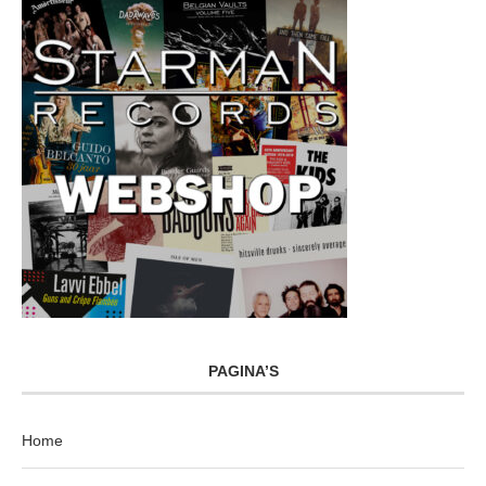
PAGINA’S
Home