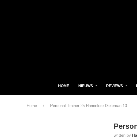
HOME
NIEUWS
REVIEWS
Home
Personal Trainer 25 Hannelore Dieleman-10
Person
written by
Ha