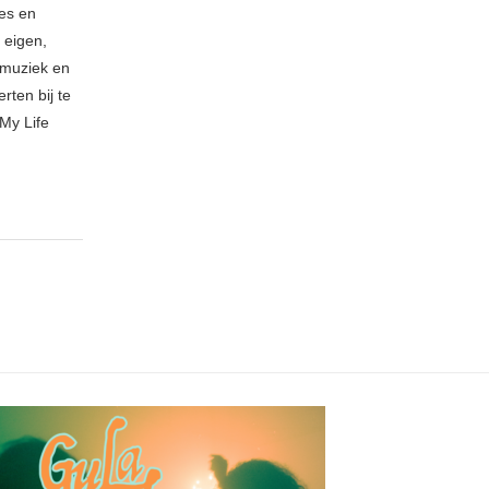
ies en
 eigen,
n muziek en
rten bij te
My Life