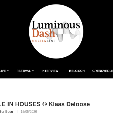
LIVE
FESTIVAL
INTERVIEW
BELGISCH
GRENSVERL
E IN HOUSES © Klaas Deloose
dier Becu
15/05/2026