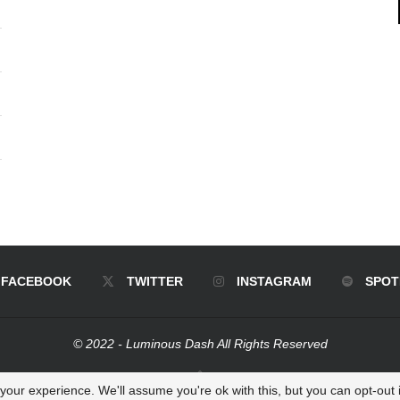
FACEBOOK
TWITTER
INSTAGRAM
SPOT
© 2022 - Luminous Dash All Rights Reserved
BACK TO TOP
our experience. We'll assume you're ok with this, but you can opt-out i