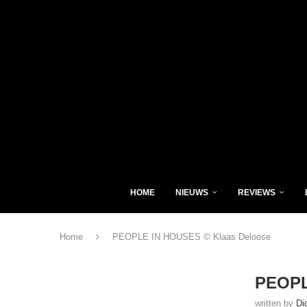
HOME
NIEUWS
REVIEWS
Home
PEOPLE IN HOUSES © Klaas Deloose
PEOPL
written by
Di