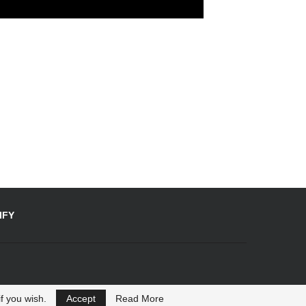
IFY
f you wish.
Accept
Read More