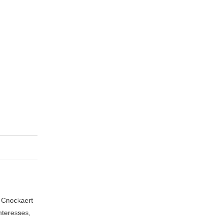
n Cnockaert
nteresses,