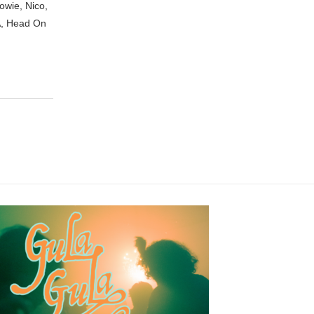
owie, Nico,
A, Head On