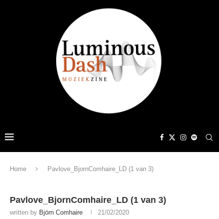
Home
Pavlove_BjornComhaire_LD (1 van 3)
Pavlove_BjornComhaire_LD (1 van 3)
written by
Björn Comhaire
21/02/2020