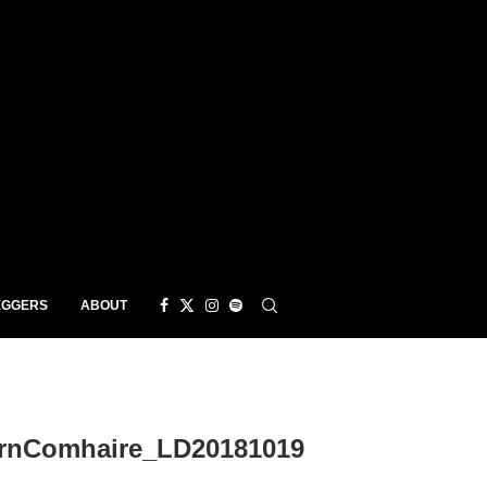
EGGERS
ABOUT
rnComhaire_LD20181019