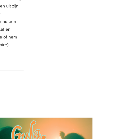
n uit zijn
e
n nu een
aaf en
be of hem
aire)