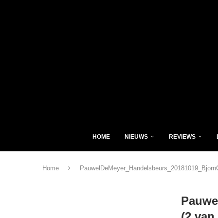
HOME
NIEUWS
REVIEWS
Home
PauwelDeMeyer_Handelsbeurs_20181019_BjornC
Pauwe
(2 van 