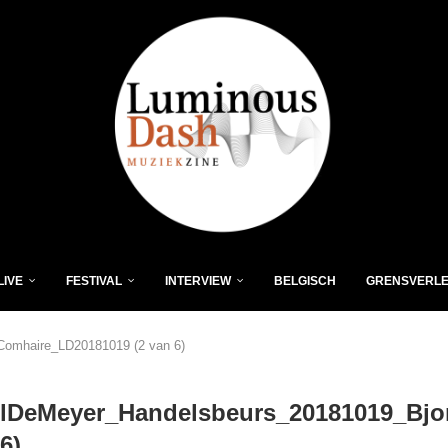
LIVE
FESTIVAL
INTERVIEW
BELGISCH
GRENSVERL
omhaire_LD20181019 (2 van 6)
lDeMeyer_Handelsbeurs_20181019_Bjo
6)