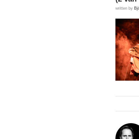
written by
Bj