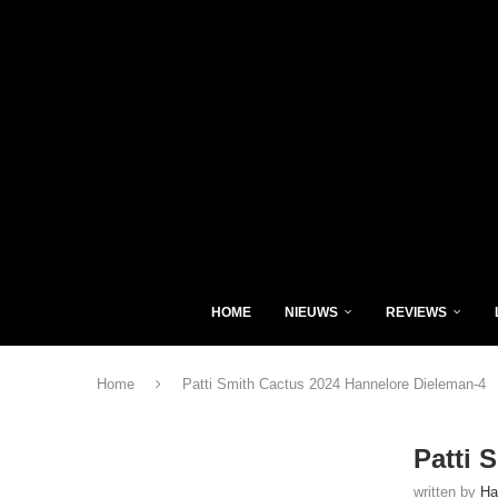
HOME
NIEUWS
REVIEWS
Home
Patti Smith Cactus 2024 Hannelore Dieleman-4
Patti 
written by
Ha