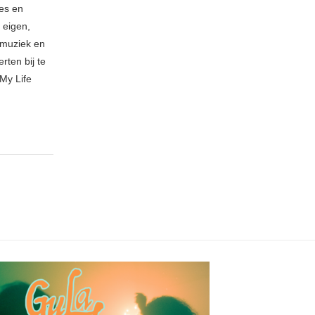
ies en
 eigen,
n muziek en
rten bij te
My Life