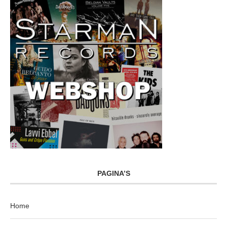
PAGINA’S
Home