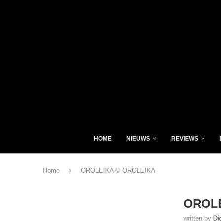
HOME
NIEUWS
REVIEWS
Home
OROLEIKA © OROLEIKA
OROLE
written by
Di