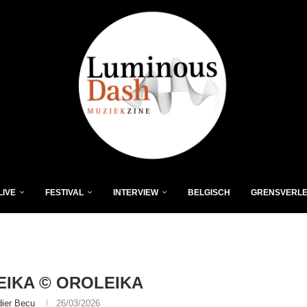
LIVE
FESTIVAL
INTERVIEW
BELGISCH
GRENSVERL
IKA © OROLEIKA
dier Becu
26/03/2026