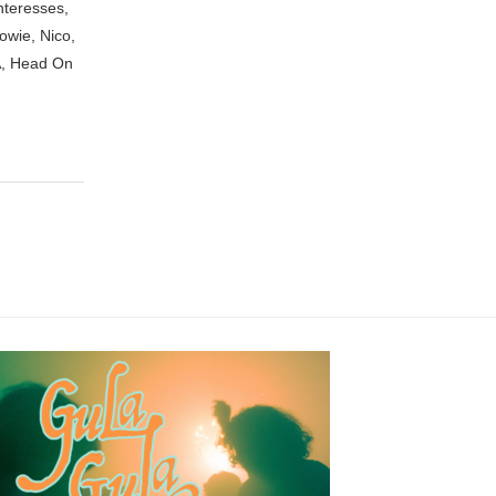
nteresses,
owie, Nico,
A, Head On