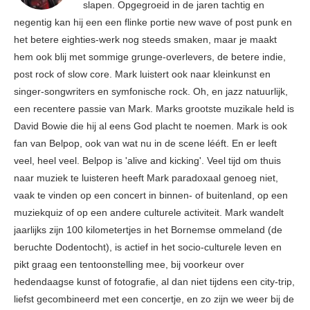
slapen. Opgegroeid in de jaren tachtig en
negentig kan hij een een flinke portie new wave of post punk en
het betere eighties-werk nog steeds smaken, maar je maakt
hem ook blij met sommige grunge-overlevers, de betere indie,
post rock of slow core. Mark luistert ook naar kleinkunst en
singer-songwriters en symfonische rock. Oh, en jazz natuurlijk,
een recentere passie van Mark. Marks grootste muzikale held is
David Bowie die hij al eens God placht te noemen. Mark is ook
fan van Belpop, ook van wat nu in de scene lééft. En er leeft
veel, heel veel. Belpop is 'alive and kicking'. Veel tijd om thuis
naar muziek te luisteren heeft Mark paradoxaal genoeg niet,
vaak te vinden op een concert in binnen- of buitenland, op een
muziekquiz of op een andere culturele activiteit. Mark wandelt
jaarlijks zijn 100 kilometertjes in het Bornemse ommeland (de
beruchte Dodentocht), is actief in het socio-culturele leven en
pikt graag een tentoonstelling mee, bij voorkeur over
hedendaagse kunst of fotografie, al dan niet tijdens een city-trip,
liefst gecombineerd met een concertje, en zo zijn we weer bij de