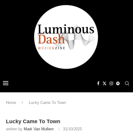
Home
Lucky Came To Town
Lucky Came To Town
written by
Mark Van Mullem
31/10/2025