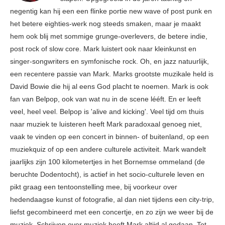
negentig kan hij een een flinke portie new wave of post punk en
het betere eighties-werk nog steeds smaken, maar je maakt
hem ook blij met sommige grunge-overlevers, de betere indie,
post rock of slow core. Mark luistert ook naar kleinkunst en
singer-songwriters en symfonische rock. Oh, en jazz natuurlijk,
een recentere passie van Mark. Marks grootste muzikale held is
David Bowie die hij al eens God placht te noemen. Mark is ook
fan van Belpop, ook van wat nu in de scene lééft. En er leeft
veel, heel veel. Belpop is 'alive and kicking'. Veel tijd om thuis
naar muziek te luisteren heeft Mark paradoxaal genoeg niet,
vaak te vinden op een concert in binnen- of buitenland, op een
muziekquiz of op een andere culturele activiteit. Mark wandelt
jaarlijks zijn 100 kilometertjes in het Bornemse ommeland (de
beruchte Dodentocht), is actief in het socio-culturele leven en
pikt graag een tentoonstelling mee, bij voorkeur over
hedendaagse kunst of fotografie, al dan niet tijdens een city-trip,
liefst gecombineerd met een concertje, en zo zijn we weer bij de
muziek. Schrijven over muziek heeft Mark altijd al gedaan. Tot