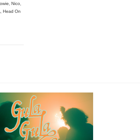
owie, Nico,
A, Head On