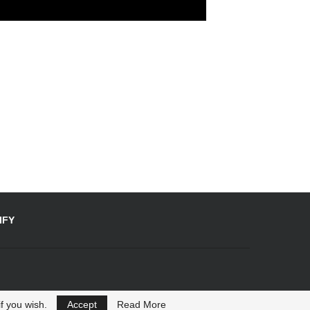
IFY
f you wish.
Accept
Read More