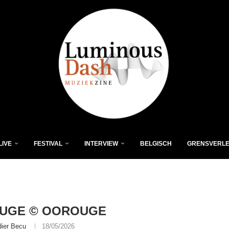
LIVE
FESTIVAL
INTERVIEW
BELGISCH
GRENSVERL
UGE © OOROUGE
dier Becu
18/05/2026