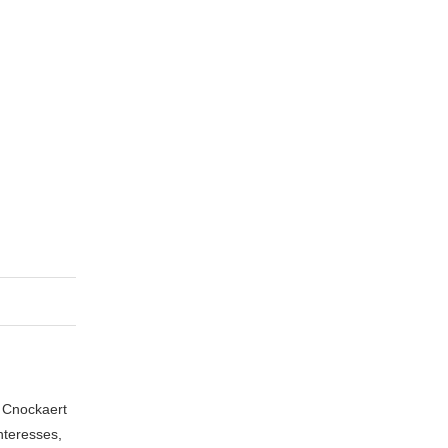
n Cnockaert
nteresses,