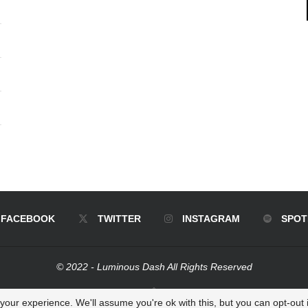
FACEBOOK
TWITTER
INSTAGRAM
SPOT
© 2022 - Luminous Dash All Rights Reserved
BACK TO TOP
our experience. We'll assume you're ok with this, but you can opt-out i