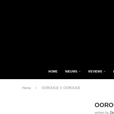
HOME
NIEUWS
REVIEWS
Home
OOROUGE © OOROUGE
OORO
written by
Di