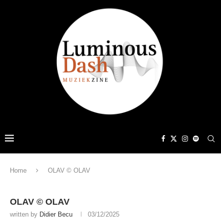
Home
OLAV © OLAV
OLAV © OLAV
written by
Didier Becu
03/12/2025