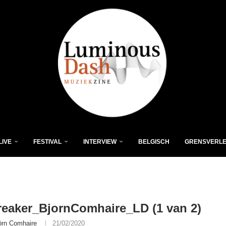
LIVE
FESTIVAL
INTERVIEW
BELGISCH
GRENSVERL
eaker_BjornComhaire_LD (1 van 2)
örn Comhaire
21/02/2020