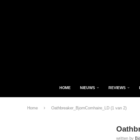
HOME
NIEUWS
REVIEWS
Home
Oathbreaker_BjornComhaire_LD (1 van 2)
Oathbr
written by
Bj