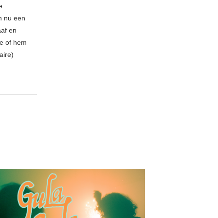
e
n nu een
aaf en
be of hem
aire)