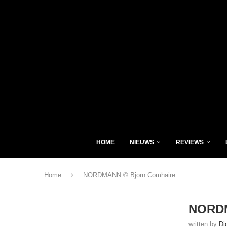
HOME
NIEUWS
REVIEWS
Home
NORDMANN © Bjorn Comhaire
NORDM
written by
Di