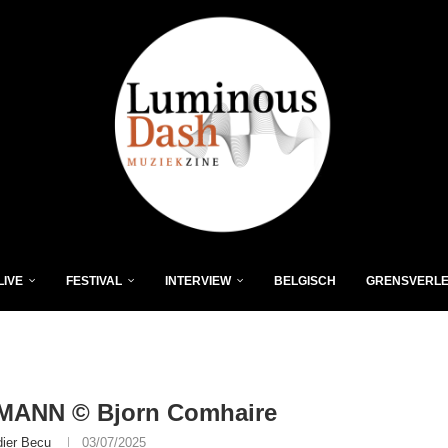
LIVE
FESTIVAL
INTERVIEW
BELGISCH
GRENSVERL
ANN © Bjorn Comhaire
dier Becu
03/07/2025