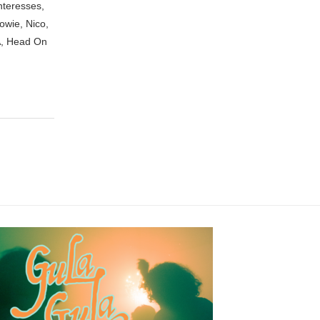
nteresses,
owie, Nico,
A, Head On