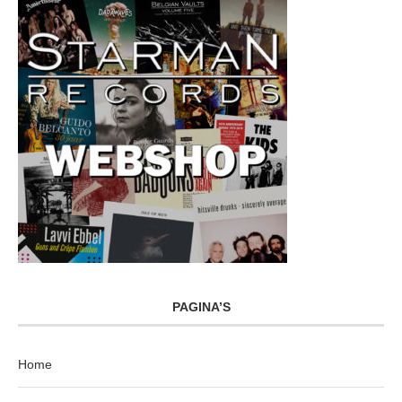
PAGINA’S
Home