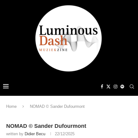
Home
NOMAD © Sander Dufourmont
NOMAD © Sander Dufourmont
written by
Didier Becu
22/12/2025