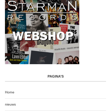
PAGINA’S
Home
nieuws