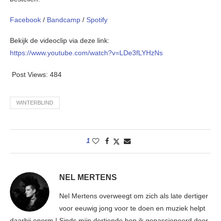
Facebook
/
Bandcamp
/
Spotify
Bekijk de videoclip via deze link:
https://www.youtube.com/watch?v=LDe3fLYHzNs
Post Views:
484
WINTERBLIND
1
NEL MERTENS
Nel Mertens overweegt om zich als late dertiger
voor eeuwig jong voor te doen en muziek helpt
daarbij enorm ! Sinds mijn dertiende ben ik gepassioneerd door