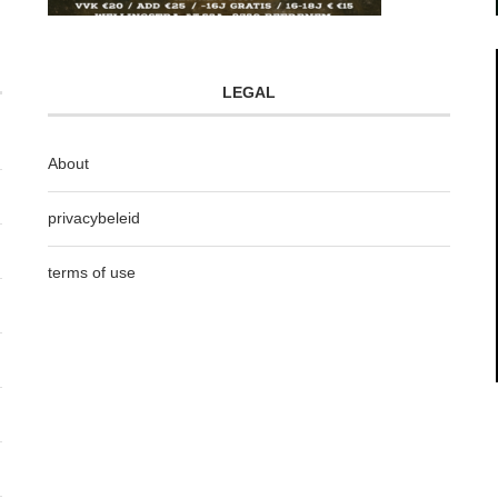
LEGAL
About
privacybeleid
terms of use