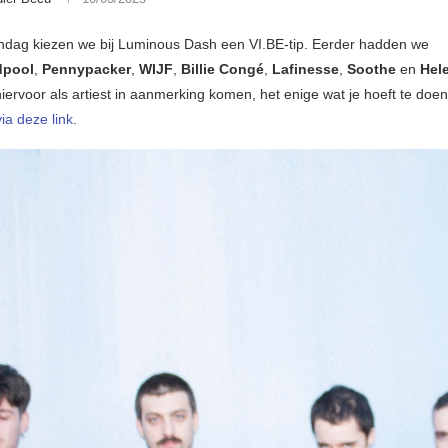
dag kiezen we bij Luminous Dash een VI.BE-tip. Eerder hadden we
dpool
,
Pennypacker
,
WIJF
,
Billie Congé
,
Lafinesse
,
Soothe
en
Hel
hiervoor als artiest in aanmerking komen, het enige wat je hoeft te doen 
via deze link
.