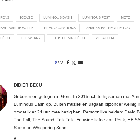
MPENS
ICEAGE
LUMINOUS DASH
LUMINOUS FEST
METZ
NAAR' VAN DE WALLE
PREOCCUPATIONS
SHARKS EAT PEOPLE TOO
UPÉOU
THE WEARY
TITUS DE MAUPÉOU
VILLA BOTA
0
DIDIER BECU
Geboren en getogen in Gent. In 2015 richtte hij samen met An
Luminous Dash op. Buiten muziek en uitgaan bijzonder weinig i
omdat ik er 24 uur mee bezig ben. Persoonlijke helden: David B
The Fall, The Sound, Talk Talk. Eeuwige liefde aan Peuk, HEIS
Stone en Whispering Sons.