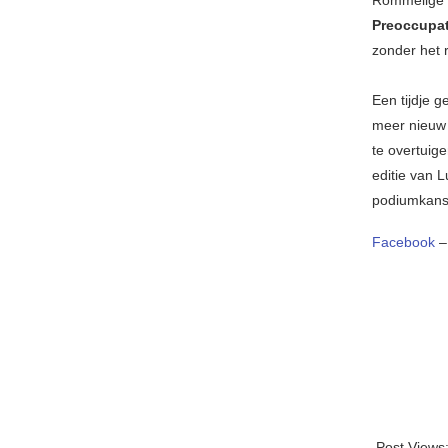
Rommelige –
Preoccupa
zonder het 
Een tijdje 
meer nieuw 
te overtuig
editie van 
podiumkans 
Facebook
Post Views