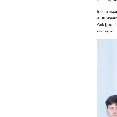
Iedere maan
al
Junkyar
Ook jij kan 
inschrijven