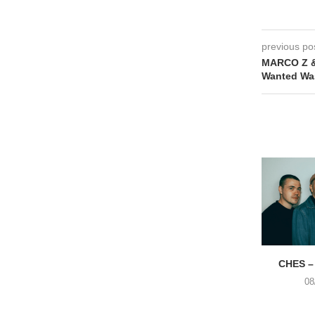
previous po
MARCO Z & 
Wanted Was
CHES –
08