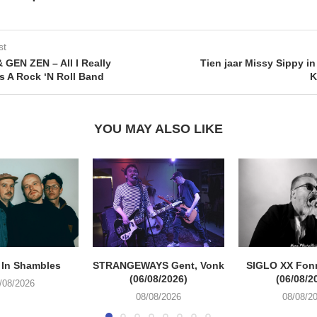
st
GEN ZEN – All I Really
Tien jaar Missy Sippy i
 A Rock ‘N Roll Band
K
YOU MAY ALSO LIKE
 In Shambles
STRANGEWAYS Gent, Vonk
SIGLO XX Fon
(06/08/2026)
(06/08/2
/08/2026
08/08/2026
08/08/2