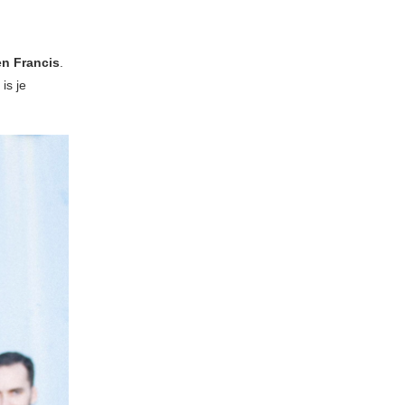
en Francis
.
is je