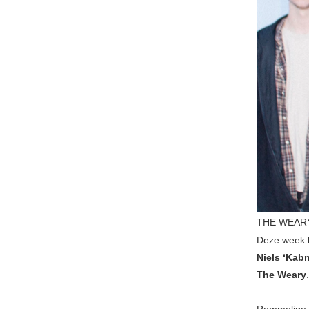
THE WEARY
Deze week k
Niels ‘Kabn
The Weary
.