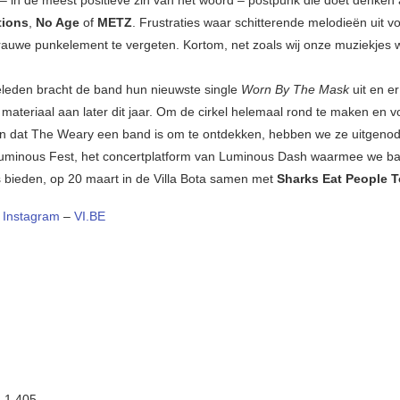
 in de meest positieve zin van het woord – postpunk die doet denken
tions
,
No Age
of
METZ
. Frustraties waar schitterende melodieën uit vo
rauwe punkelement te vergeten. Kortom, net zoals wij onze muziekjes w
geleden bracht de band hun nieuwste single
Worn By The Mask
uit en e
materiaal aan later dit jaar. Om de cirkel helemaal rond te maken en v
en dat The Weary een band is om te ontdekken, hebben we ze uitgeno
Luminous Fest, het concertplatform van Luminous Dash waarmee we b
bieden, op 20 maart in de Villa Bota samen met
Sharks Eat People 
–
Instagram
–
VI.BE
:
1.405