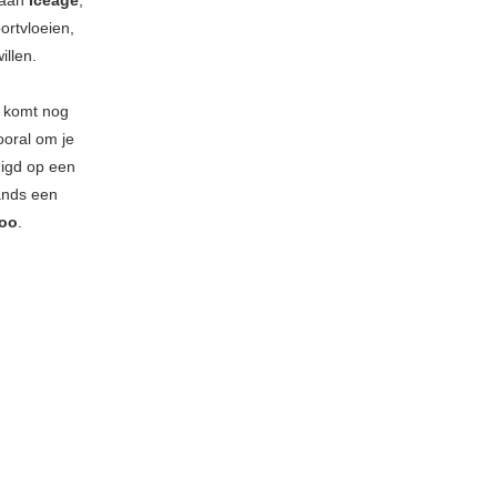
 aan
Iceage
,
ortvloeien,
illen.
r komt nog
ooral om je
digd op een
ands een
Too
.