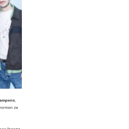
Campens
,
vormen ze