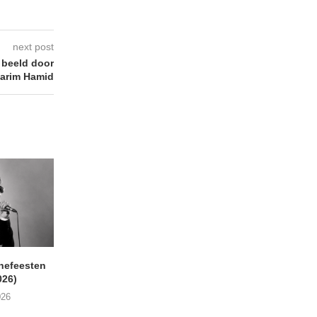
next post
n beeld door
arim Hamid
nefeesten
MONOKO – Thinkin’ Bout
JYL- Reckless L
026)
You (Always)
07/08/2026
026
07/08/2026