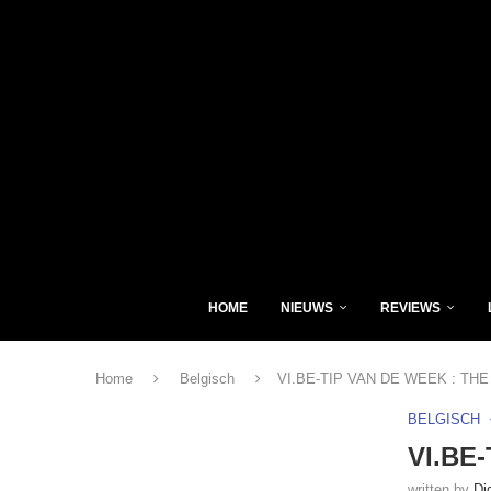
HOME
NIEUWS
REVIEWS
Home
Belgisch
VI.BE-TIP VAN DE WEEK : TH
BELGISCH
VI.BE
written by
Di