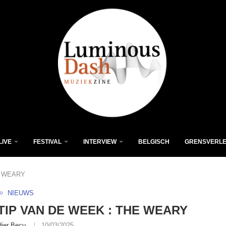
LIVE
FESTIVAL
INTERVIEW
BELGISCH
GRENSVERL
E WEARY
NIEUWS
-TIP VAN DE WEEK : THE WEARY
dier Becu
10/03/2025