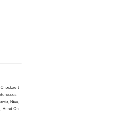
n Cnockaert
nteresses,
owie, Nico,
A, Head On