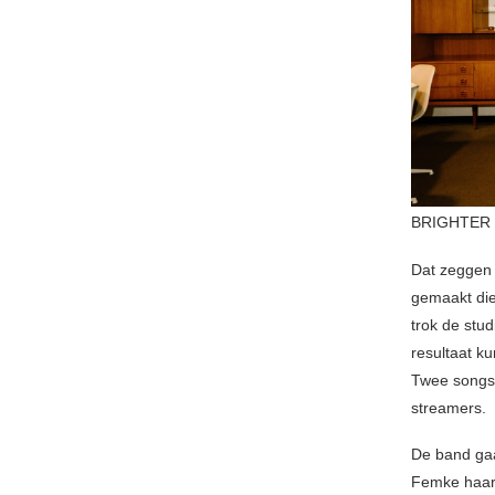
BRIGHTER 
Dat zeggen z
gemaakt die
trok de stu
resultaat k
Twee songs 
streamers.
De band gaa
Femke haar