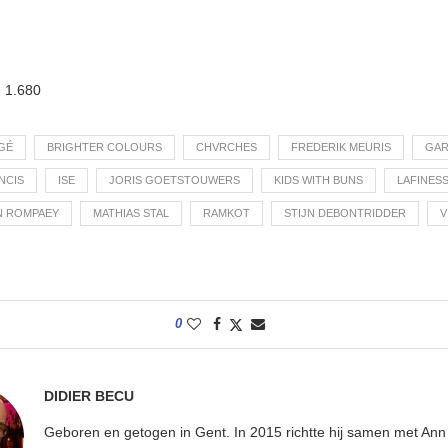
:
1.680
NGÉ
BRIGHTER COLOURS
CHVRCHES
FREDERIK MEURIS
GA
NCIS
ISE
JORIS GOETSTOUWERS
KIDS WITH BUNS
LAFINES
N ROMPAEY
MATHIAS STAL
RAMKOT
STIJN DEBONTRIDDER
V
0
DIDIER BECU
Geboren en getogen in Gent. In 2015 richtte hij samen met An