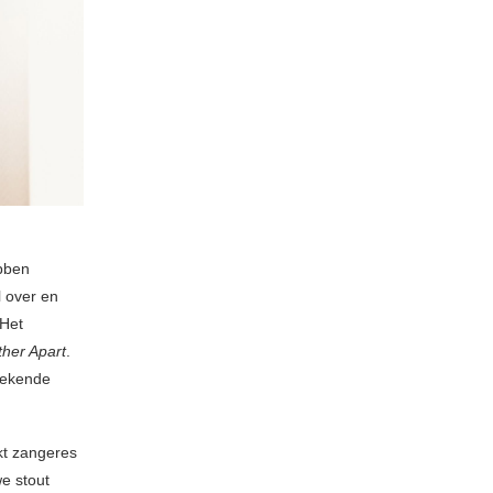
ebben
l over en
 Het
ther Apart
.
bekende
kt zangeres
e stout