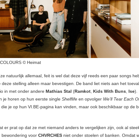
COLOURS © Heimat
e natuurlijk allemaal, feit is wel dat deze vijf reeds een paar songs h
 deze stelling alleen maar bevestigen. De band liet niets aan het toeva
dio in met onder andere
Mathias Stal
(
Ramkot
,
Kids With Buns
,
Ise
).
un je horen op hun eerste single
Shelflife
en opvolger
We’ll Tear Each O
die je op hun VI.BE-pagina kan vinden, maar ook beschikbaar op de 
t er prat op dat ze met niemand anders te vergelijken zijn, ook al stee
 bewondering voor
CHVRCHES
niet onder stoelen of banken. Omdat w