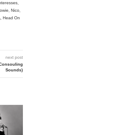
nteresses,
owie, Nico,
A, Head On
next post
Consouling
Sounds)