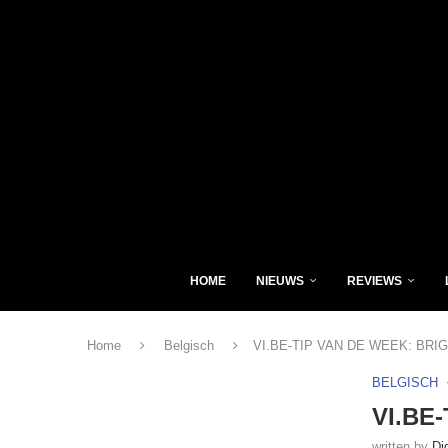
HOME
NIEUWS
REVIEWS
Home
Belgisch
VI.BE-TIP VAN DE WEEK: BR
BELGISCH
VI.BE
written by
Di