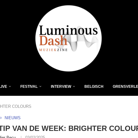
LIVE
FESTIVAL
INTERVIEW
BELGISCH
GRENSVERL
IGHTER COLOURS
NIEUWS
-TIP VAN DE WEEK: BRIGHTER COLOU
dier Becu
03/02/2025