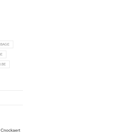
RBAGE
SE
I.BE
n Cnockaert