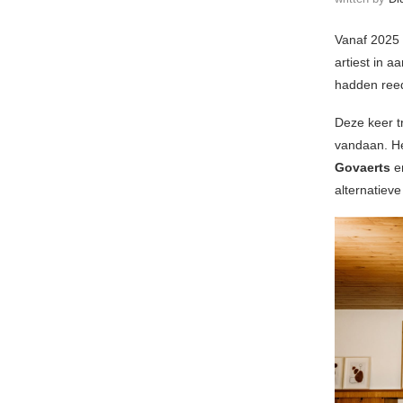
Vanaf 2025 
artiest in a
hadden re
Deze keer t
vandaan. H
Govaerts
e
alternatieve