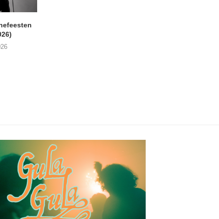
nefeesten
MONOKO – Thinkin’ Bout
JYL- Reckless L
026)
You (Always)
07/08/2026
026
07/08/2026