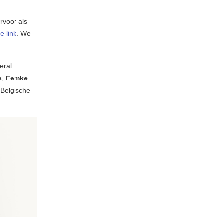
rvoor als
e link
. We
eral
s
,
Femke
 Belgische