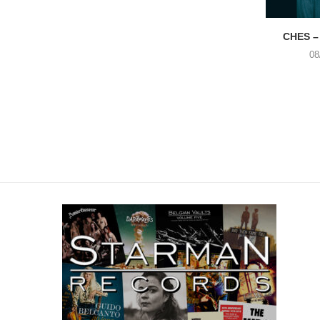
CHES –
08