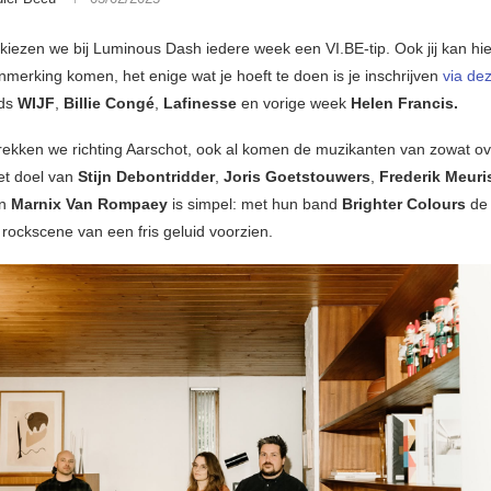
kiezen we bij Luminous Dash iedere week een VI.BE-tip. Ook jij kan hie
anmerking komen, het enige wat je hoeft te doen is je inschrijven
via dez
eds
WIJF
,
Billie Congé
,
Lafinesse
en vorige week
Helen Francis.
rekken we richting Aarschot, ook al komen de muzikanten van zowat ov
et doel van
Stijn Debontridder
,
Joris Goetstouwers
,
Frederik Meuri
n
Marnix Van Rompaey
is simpel: met hun band
Brighter Colours
de
 rockscene van een fris geluid voorzien.