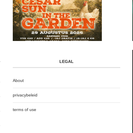
LEGAL
About
privacybeleid
terms of use