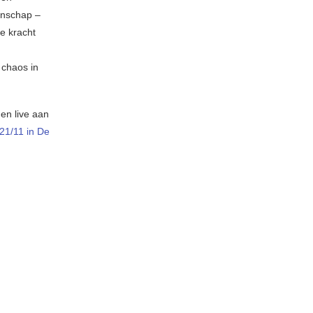
enschap –
de kracht
 chaos in
en live aan
21/11 in De