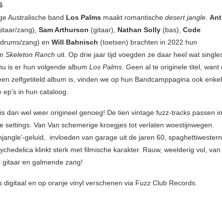
S
ige Australische band
Los Palms
maakt romantische
desert jangle
.
Ant
itaar/zang),
Sam Arthurson
(gitaar),
Nathan Solly
(bas),
Code
drums/zang) en
Will Bahnisch
(toetsen) brachten in 2022 hun
um
Skeleton Ranch
uit. Op drie jaar tijd voegden ze daar heel wat single
nu is er hun volgende album
Los Palms.
Geen al te originele titel, want
t een zelfgetiteld album is, vinden we op hun Bandcamppagina ook enke
 ep’s in hun cataloog.
is dan wel weer origineel genoeg! De tien vintage fuzz-tracks passen i
de settings. Van Van schemerige kroegjes tot verlaten woestijnwegen.
njangle’-geluid, invloeden van garage uit de jaren 60, spaghettiwester
chedelica klinkt sterk met filmische karakter. Rauw, weelderig vol, van
 gitaar en galmende zang!
s digitaal en op oranje vinyl verschenen via Fuzz Club Records.