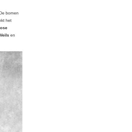
. De bomen
nkt het
Rose
 Veils
en