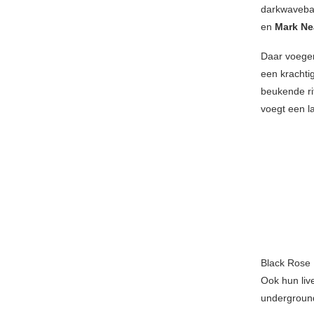
darkwaveb
en
Mark Ne
Daar voegen
een krachti
beukende ri
voegt een l
Black Rose 
Ook hun liv
undergroun