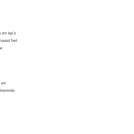
s en ep’s
 naast het
le
n
n en
 tremolo