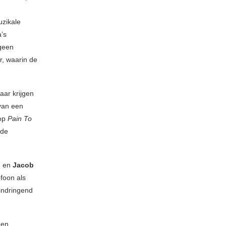
uzikale
a’s
 geen
er, waarin de
aar krijgen
van een
 op
Pain To
 de
) en
Jacob
foon als
 indringend
 en