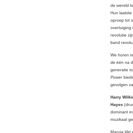
de wereld lo
Hun laatste
oproep tot s
overtuiging
revolutie zi
band revolut
We horen i
de één na d
generatie t
Power
biede
gevolgen van
Harry Wilk
Hayes
(dru
dominant in
muzikaal g
Maruja lijkt