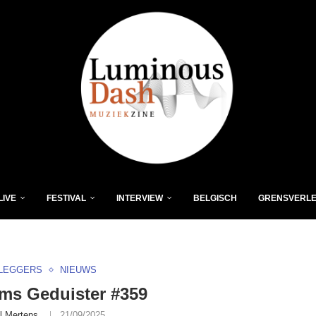
LIVE
FESTIVAL
INTERVIEW
BELGISCH
GRENSVERL
LEGGERS
NIEUWS
ms Geduister #359
l Mertens
21/09/2025