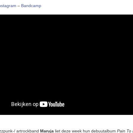
nstagram
–
Bandcamp
azzpunk-/ artrockband
Maruja
liet deze week hun debuutalbum
Pain To