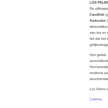
LOS PALM
De vijfkopp
Candlish
(g
Andrusko
(
debuutalb
aan toe en 
feit dat he
gelijknamige
Hun geluid, 
verschillen
Hun‘woestij
moderne psy
doordrenkte
Los Palms
i
Linktree