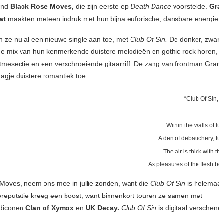
and
Black Rose Moves,
die zijn eerste ep
Death Dance
voorstelde.
Gr
at
maakten meteen indruk met hun bijna euforische, dansbare energie
 ze nu al een nieuwe single aan toe, met
Club Of Sin.
De donker, zwar
ge mix van hun kenmerkende duistere melodieën en gothic rock horen,
tmesectie en een verschroeiende gitaarriff. De zang van frontman Gra
aagje duistere romantiek toe.
“Club Of Sin,
Within the walls of l
A den of debauchery, fue
The air is thick with t
As pleasures of the flesh b
Moves, neem ons mee in jullie zonden, want die
Club Of Sin
is helemaa
ereputatie kreeg een boost, want binnenkort touren ze samen met
diconen
Clan of Xymox
en
UK Decay.
Club Of Sin
is digitaal verschen