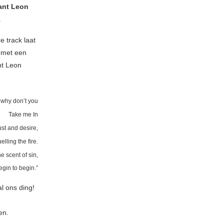
ant Leon
.
e track laat
 met een
nt Leon
 why don’t you
Take me In
ust and desire,
lling the fire.
he scent of sin,
egin to begin.”
l ons ding!
en.