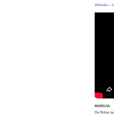
Website
–
I
MARUJA
De Britse j