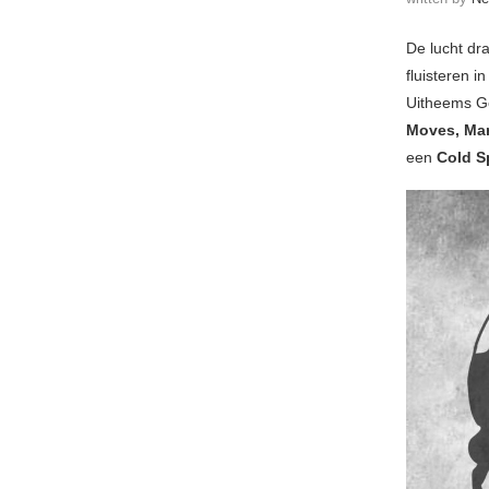
De lucht dr
fluisteren i
Uitheems G
Moves, Maru
een
Cold S