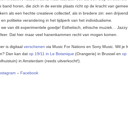
 band horen, die zich in de eerste plaats richt op de kracht van geme
kern als een hechte creatieve collectief, als in bredere zin: een drijven
 en politieke verandering in het tijdperk van het individualisme.
we van dit experimentele goedje! Esthetisch, ethische muziek… Jazzy
sfeer. Dat hier maar veel hanenkammen recht van mogen komen.
wer
is digitaal
verschenen
via Music For Nations en Sony Music. Wil je h
en? Dan kan dat
op 19/11 in Le Botanique
(Orangerie) in Brussel en
op 
lhuistuin) in Amsterdam (reeds uitverkocht!).
nstagram
–
Facebook