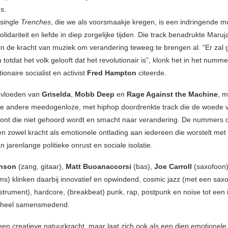
s.
 single
Trenches
, die we als voorsmaakje kregen, is een indringende m
olidariteit en liefde in diep zorgelijke tijden. Die track benadrukte Maruj
 in de kracht van muziek om verandering teweeg te brengen al. “Er zal
jn totdat het volk gelooft dat het revolutionair is”, klonk het in het numm
ionaire socialist en activist
Fred Hampton
citeerde.
nvloeden van
Griselda
,
Mobb Deep
en
Rage Against the Machine
, m
e andere meedogenloze, met hiphop doordrenkte track die de woede 
oont die niet gehoord wordt en smacht naar verandering. De nummers
n zowel kracht als emotionele ontlading aan iedereen die worstelt met
 jarenlange politieke onrust en sociale isolatie.
inson
(zang, gitaar),
Matt Buoanaccorsi
(bas),
Joe Carroll
(saxofoon
ms) klinken daarbij innovatief en opwindend, cosmic jazz (met een saxo
strument), hardcore, (breakbeat) punk, rap, postpunk en noise tot een
eheel samensmedend.
 een creatieve natuurkracht, maar laat zich ook als een diep emotionele