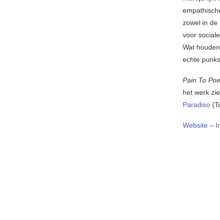
empathische
zowel in de 
voor sociale
Wat houden 
echte punk
Pain To Po
het werk zi
Paradiso
(To
Website
–
I