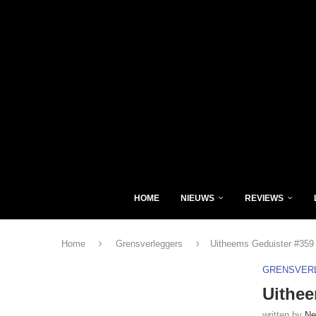
HOME
NIEUWS
REVIEWS
Home
Grensverleggers
Uitheems Geduister #359
GRENSVER
Uithee
written by
Ne