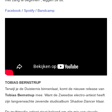
Facebook
/
Spotify
/
Bandcamp
TOBIAS BERNSTRUP
Terwijl je de Duisternis binnenlaat, komt de nieuwe release van
Tobias Bernstrup
mee. Want de Zweedse electro-artiest heeft
zijn langverwachte zevende studioalbum
Shadow Dancer
klaar.
De multimedia-artiest staat bekend om zijn mix van visuele