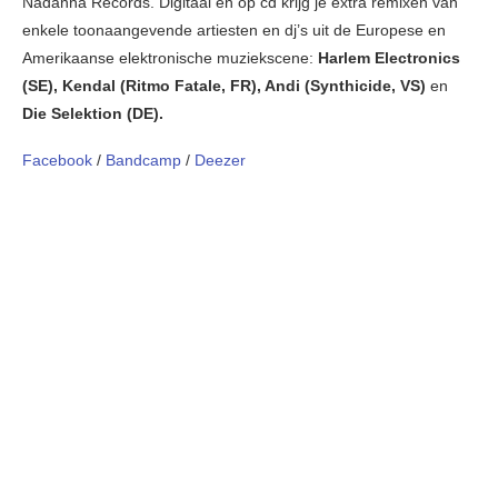
Nadanna Records. Digitaal en op cd krijg je extra remixen van
enkele toonaangevende artiesten en dj’s uit de Europese en
Amerikaanse elektronische muziekscene:
Harlem Electronics
(SE), Kendal (Ritmo Fatale, FR), Andi (Synthicide, VS)
en
Die Selektion (DE).
Facebook
/
Bandcamp
/
Deezer