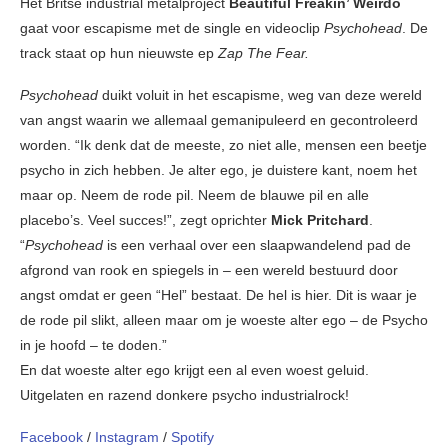
Het Britse industrial metalproject
Beautiful Freakin’ Weirdo
gaat voor escapisme met de single en videoclip
Psychohead
. De
track staat op hun nieuwste ep
Zap The Fear.
Psychohead
duikt voluit in het escapisme, weg van deze wereld
van angst waarin we allemaal gemanipuleerd en gecontroleerd
worden. “Ik denk dat de meeste, zo niet alle, mensen een beetje
psycho in zich hebben. Je alter ego, je duistere kant, noem het
maar op. Neem de rode pil. Neem de blauwe pil en alle
placebo’s. Veel succes!”, zegt oprichter
Mick Pritchard
.
“
Psychohead
is een verhaal over een slaapwandelend pad de
afgrond van rook en spiegels in – een wereld bestuurd door
angst omdat er geen “Hel” bestaat. De hel is hier. Dit is waar je
de rode pil slikt, alleen maar om je woeste alter ego – de Psycho
in je hoofd – te doden.”
En dat woeste alter ego krijgt een al even woest geluid.
Uitgelaten en razend donkere psycho industrialrock!
Facebook
/
Instagram
/
Spotify