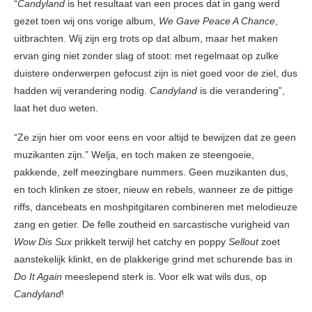
“
Candyland
is het resultaat van een proces dat in gang werd
gezet toen wij ons vorige album,
We Gave Peace A Chance
,
uitbrachten. Wij zijn erg trots op dat album, maar het maken
ervan ging niet zonder slag of stoot: met regelmaat op zulke
duistere onderwerpen gefocust zijn is niet goed voor de ziel, dus
hadden wij verandering nodig.
Candyland
is die verandering”,
laat het duo weten.
“Ze zijn hier om voor eens en voor altijd te bewijzen dat ze geen
muzikanten zijn.” Welja, en toch maken ze steengoeie,
pakkende, zelf meezingbare nummers. Geen muzikanten dus,
en toch klinken ze stoer, nieuw en rebels, wanneer ze de pittige
riffs, dancebeats en moshpitgitaren combineren met melodieuze
zang en getier. De felle zoutheid en sarcastische vurigheid van
Wow Dis Sux
prikkelt terwijl het catchy en poppy
Sellout
zoet
aanstekelijk klinkt, en de plakkerige grind met schurende bas in
Do It Again
meeslepend sterk is. Voor elk wat wils dus, op
Candyland
!