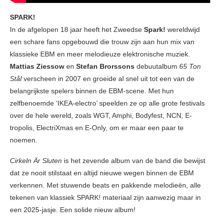
SPARK!
In de afgelopen 18 jaar heeft het Zweedse
Spark!
wereldwijd
een schare fans opgebouwd die trouw zijn aan hun mix van
klassieke EBM en meer melodieuze elektronische muziek.
Mattias Ziessow
en
Stefan Brorssons
debuutalbum
65 Ton
Stål
verscheen in 2007 en groeide al snel uit tot een van de
belangrijkste spelers binnen de EBM-scene. Met hun
zelfbenoemde ‘IKEA-electro’ speelden ze op alle grote festivals
over de hele wereld, zoals WGT, Amphi, Bodyfest, NCN, E-
tropolis, ElectriXmas en E-Only, om er maar een paar te
noemen.
Cirkeln Är Sluten
is het zevende album van de band die bewijst
dat ze nooit stilstaat en altijd nieuwe wegen binnen de EBM
verkennen. Met stuwende beats en pakkende melodieën, alle
tekenen van klassiek SPARK! materiaal zijn aanwezig maar in
een 2025-jasje. Een solide nieuw album!