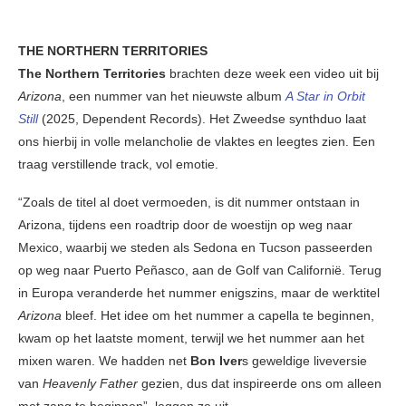
THE NORTHERN TERRITORIES
The Northern Territories
brachten deze week een video uit bij
Arizona
, een nummer van het nieuwste album
A Star in Orbit
Still
(2025, Dependent Records). Het Zweedse synthduo laat
ons hierbij in volle melancholie de vlaktes en leegtes zien. Een
traag verstillende track, vol emotie.
“Zoals de titel al doet vermoeden, is dit nummer ontstaan in
Arizona, tijdens een roadtrip door de woestijn op weg naar
Mexico, waarbij we steden als Sedona en Tucson passeerden
op weg naar Puerto Peñasco, aan de Golf van Californië. Terug
in Europa veranderde het nummer enigszins, maar de werktitel
Arizona
bleef. Het idee om het nummer a capella te beginnen,
kwam op het laatste moment, terwijl we het nummer aan het
mixen waren. We hadden net
Bon Iver
s geweldige liveversie
van
Heavenly Father
gezien, dus dat inspireerde ons om alleen
met zang te beginnen”, leggen ze uit.