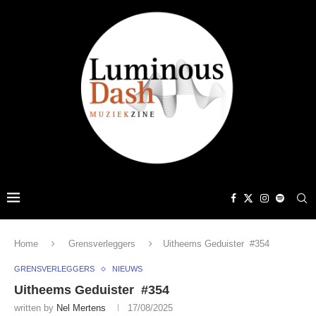
Home
Grensverleggers
Uitheems Geduister #354
GRENSVERLEGGERS
NIEUWS
Uitheems Geduister #354
written by
Nel Mertens
17/08/2025