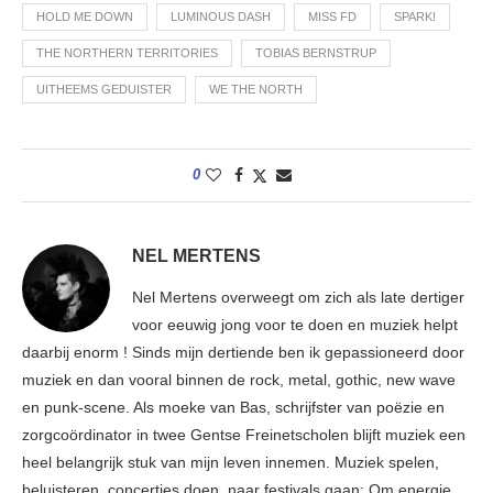
HOLD ME DOWN
LUMINOUS DASH
MISS FD
SPARK!
THE NORTHERN TERRITORIES
TOBIAS BERNSTRUP
UITHEEMS GEDUISTER
WE THE NORTH
0
NEL MERTENS
Nel Mertens overweegt om zich als late dertiger
voor eeuwig jong voor te doen en muziek helpt
daarbij enorm ! Sinds mijn dertiende ben ik gepassioneerd door
muziek en dan vooral binnen de rock, metal, gothic, new wave
en punk-scene. Als moeke van Bas, schrijfster van poëzie en
zorgcoördinator in twee Gentse Freinetscholen blijft muziek een
heel belangrijk stuk van mijn leven innemen. Muziek spelen,
beluisteren, concertjes doen, naar festivals gaan; Om energie