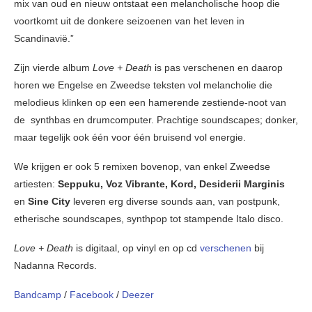
mix van oud en nieuw ontstaat een melancholische hoop die
voortkomt uit de donkere seizoenen van het leven in
Scandinavië.”
Zijn vierde album
Love + Death
is pas verschenen en daarop
horen we Engelse en Zweedse teksten vol melancholie die
melodieus klinken op een een hamerende zestiende-noot van
de synthbas en drumcomputer. Prachtige soundscapes; donker,
maar tegelijk ook één voor één bruisend vol energie.
We krijgen er ook 5 remixen bovenop, van enkel Zweedse
artiesten:
Seppuku, Voz Vibrante, Kord, Desiderii Marginis
en
Sine City
leveren erg diverse sounds aan, van postpunk,
etherische soundscapes, synthpop tot stampende Italo disco.
Love + Death
is digitaal, op vinyl en op cd
verschenen
bij
Nadanna Records.
Bandcamp
/
Facebook
/
Deezer