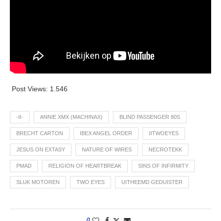
Post Views:
1.546
-II-
ANNIE XMX (MACHINAX)
BLIND PASSENGER 80S
BRECHT CARTON
IBEX ANGEL ORDER
IITWOEYES
JESUS ON EXTASY
NATURE OF WIRES
NECROTEKK
PMAD
RELIGION OF HEARTBREAK
SINS OF INFIRMITY
SLUK MOTOREN
TWO EYES
UITHEEMD GEDUISTER
0