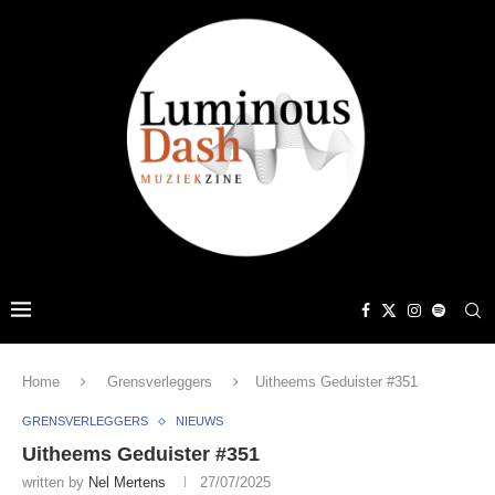
Home
Grensverleggers
Uitheems Geduister #351
GRENSVERLEGGERS
NIEUWS
Uitheems Geduister #351
written by
Nel Mertens
27/07/2025