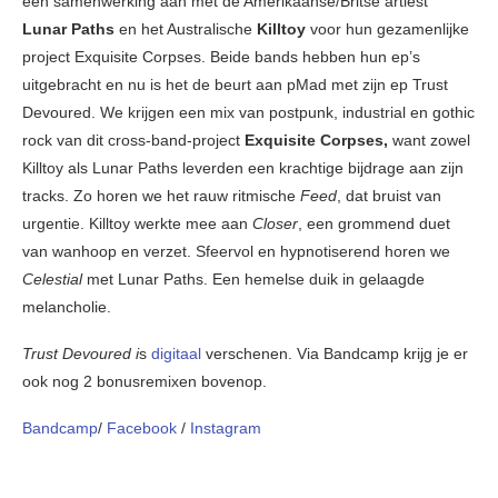
een samenwerking aan met de Amerikaanse/Britse artiest
Lunar Paths
en het Australische
Killtoy
voor hun gezamenlijke
project Exquisite Corpses. Beide bands hebben hun ep’s
uitgebracht en nu is het de beurt aan pMad met zijn ep Trust
Devoured. We krijgen een mix van postpunk, industrial en gothic
rock van dit cross-band-project
Exquisite Corpses,
want zowel
Killtoy als Lunar Paths leverden een krachtige bijdrage aan zijn
tracks. Zo horen we het rauw ritmische
Feed
, dat bruist van
urgentie. Killtoy werkte mee aan
Closer
, een grommend duet
van wanhoop en verzet. Sfeervol en hypnotiserend horen we
Celestial
met Lunar Paths. Een hemelse duik in gelaagde
melancholie.
Trust Devoured i
s
digitaal
verschenen. Via Bandcamp krijg je er
ook nog 2 bonusremixen bovenop.
Bandcamp
/
Facebook
/
Instagram