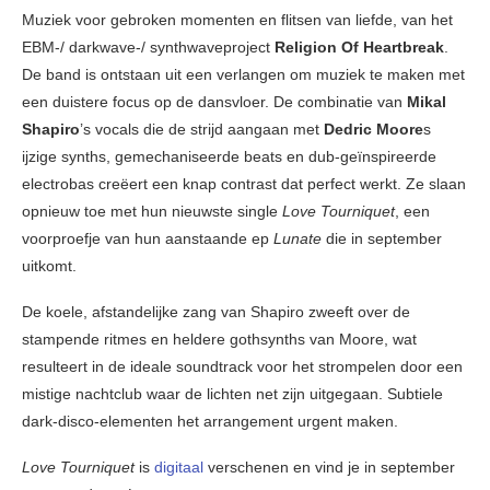
Muziek voor gebroken momenten en flitsen van liefde, van het
EBM-/ darkwave-/ synthwaveproject
Religion Of Heartbreak
.
De band is ontstaan uit een verlangen om muziek te maken met
een duistere focus op de dansvloer. De combinatie van
Mikal
Shapiro
’s vocals die de strijd aangaan met
Dedric Moore
s
ijzige synths, gemechaniseerde beats en dub-geïnspireerde
electrobas creëert een knap contrast dat perfect werkt. Ze slaan
opnieuw toe met hun nieuwste single
Love Tourniquet
, een
voorproefje van hun aanstaande ep
Lunate
die in september
uitkomt.
De koele, afstandelijke zang van Shapiro zweeft over de
stampende ritmes en heldere gothsynths van Moore, wat
resulteert in de ideale soundtrack voor het strompelen door een
mistige nachtclub waar de lichten net zijn uitgegaan. Subtiele
dark-disco-elementen het arrangement urgent maken.
Love Tourniquet
is
digitaal
verschenen en vind je in september