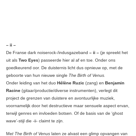
– ii –
De Franse dark noiserock-/indusgazeband
– ii –
(je spreekt het
uit als
Two Eyes
) passeerde hier al af en toe. Onder ons
goedkeurend oor. De duisternis licht dus opnieuw op, met de
geboorte van hun nieuwe single
The Birth of Venus.
Onder leiding van het duo
Hélène Ruzic
(zang) en
Benjamin
Racine
(gitaar/productie/diverse instrumenten), verlegt dit
project de grenzen van duistere en avontuurlijke muziek,
voornamelijk door het destructieve maar sensuele aspect ervan,
terwijl genres en invloeden botsen. Of de basis van de ‘ghost
wave’-stijl die -ii- claimt te zijn.
Me
t The Birth of Venus
laten ze alvast een glimp opvangen van