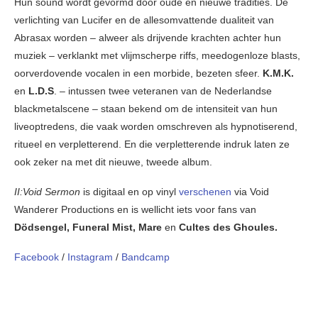
Hun sound wordt gevormd door oude en nieuwe tradities. De
verlichting van Lucifer en de allesomvattende dualiteit van
Abrasax worden – alweer als drijvende krachten achter hun
muziek – verklankt met vlijmscherpe riffs, meedogenloze blasts,
oorverdovende vocalen in een morbide, bezeten sfeer.
K.M.K.
en
L.D.S
. – intussen twee veteranen van de Nederlandse
blackmetalscene – staan bekend om de intensiteit van hun
liveoptredens, die vaak worden omschreven als hypnotiserend,
ritueel en verpletterend. En die verpletterende indruk laten ze
ook zeker na met dit nieuwe, tweede album.
II:Void Sermon
is digitaal en op vinyl
verschenen
via Void
Wanderer Productions en is wellicht iets voor fans van
Dödsengel, Funeral Mist, Mare
en
Cultes des Ghoules.
Facebook
/
Instagram
/
Bandcamp