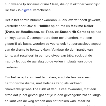
hun tweede lp
Apostles of the Flesh
, die op 3 oktober verschijnt.
De track is
digitaal
verschenen.
Het is het eerste nummer waaraan -ii- als kwartet heeft gewerkt,
versterkt door
David l’Huillier
op drums en
Maxime Keller
(
Dvne,
ex
-Headbussa,
ex
-Tess,
ex
-Smash Hit Combo)
op bas
en keyboards. Gecomponeerd door acht handen, met een
gitaarriff als basis, wouden ze vooral ook het percussieve aspect
van de drums te benadrukken. Vandaar de dominantie van
toms, wat resulteert in een prototype van tribal rock dat de
nadruk legt op de aanslag op de vellen in plaats van op de
cimbalen.
Om het recept compleet te maken, zorgt de bas voor een
harmonische diepte, met Hélènes zang als leidraad.
“Aanvankelijk was The Birth of Venus veel zwaarder, met een
ritme dat je het gevoel gaf dat je in een gevangenis zat en langs
de kant van de weg stenen aan het breken was. Maar na