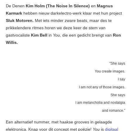
De Denen
Kim Holm (The Noise In Silence)
en
Magnus
Karmark
hebben nieuw darkelectro-werk klaar met hun project
Sluk Motoren.
Met iets minder zware beats, maar des te
prikkelendere ritmes horen we deze keer de stem van
gastvocaliste
Kim Bell
in
You
, die een gedicht brengt van
Ron
Willis.
“She says
You create images.
I say
I am not any of those images.
She says
I am melancholia and nostalgia
and romance.”
Een alternatief nummer, met haakse grooves in gelaagde
elektronica. Knap voor dit concept met poëzie!
You
is
digitaal