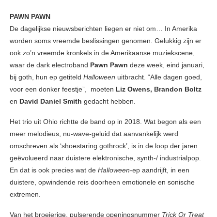
PAWN PAWN
De dagelijkse nieuwsberichten liegen er niet om… In Amerika
worden soms vreemde beslissingen genomen. Gelukkig zijn er
ook zo’n vreemde kronkels in de Amerikaanse muziekscene,
waar de dark electroband
Pawn Pawn
deze week, eind januari,
bij goth, hun ep getiteld
Halloween
uitbracht. “Alle dagen goed,
voor een donker feestje”, moeten
Liz Owens, Brandon Boltz
en
David Daniel Smith
gedacht hebben.
Het trio uit Ohio richtte de band op in 2018. Wat begon als een
meer melodieus, nu-wave-geluid dat aanvankelijk werd
omschreven als ‘shoestaring gothrock’, is in de loop der jaren
geëvolueerd naar duistere elektronische, synth-/ industrialpop.
En dat is ook precies wat de
Halloween
-ep aandrijft, in een
duistere, opwindende reis doorheen emotionele en sonische
extremen.
Van het broeierige, pulserende openingsnummer
Trick Or Treat