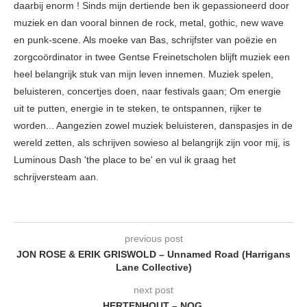
daarbij enorm ! Sinds mijn dertiende ben ik gepassioneerd door
muziek en dan vooral binnen de rock, metal, gothic, new wave
en punk-scene. Als moeke van Bas, schrijfster van poëzie en
zorgcoördinator in twee Gentse Freinetscholen blijft muziek een
heel belangrijk stuk van mijn leven innemen. Muziek spelen,
beluisteren, concertjes doen, naar festivals gaan; Om energie
uit te putten, energie in te steken, te ontspannen, rijker te
worden... Aangezien zowel muziek beluisteren, danspasjes in de
wereld zetten, als schrijven sowieso al belangrijk zijn voor mij, is
Luminous Dash 'the place to be' en vul ik graag het
schrijversteam aan.
previous post
JON ROSE & ERIK GRISWOLD – Unnamed Road (Harrigans
Lane Collective)
next post
HERTENHOUT – NOG.