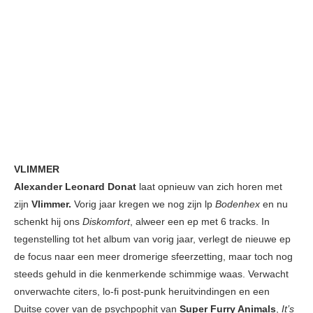
VLIMMER
Alexander Leonard Donat
laat opnieuw van zich horen met
zijn
Vlimmer.
Vorig jaar kregen we nog zijn lp
Bodenhex
en nu
schenkt hij ons
Diskomfort
, alweer een ep met 6 tracks. In
tegenstelling tot het album van vorig jaar, verlegt de nieuwe ep
de focus naar een meer dromerige sfeerzetting, maar toch nog
steeds gehuld in die kenmerkende schimmige waas. Verwacht
onverwachte citers, lo-fi post-punk heruitvindingen en een
Duitse cover van de psychpophit van
Super Furry Animals
,
It’s