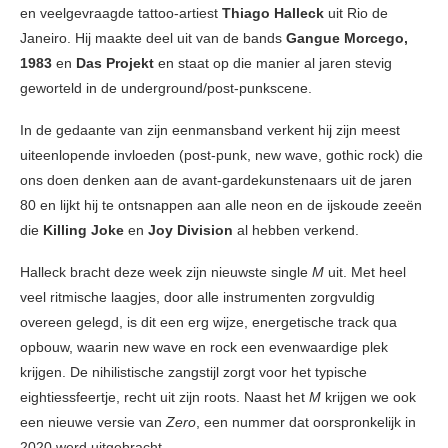
en veelgevraagde tattoo-artiest
Thiago Halleck
uit Rio de
Janeiro. Hij maakte deel uit van de bands
Gangue Morcego,
1983
en
Das Projekt
en staat op die manier al jaren stevig
geworteld in de underground/post-punkscene.
In de gedaante van zijn eenmansband verkent hij zijn meest
uiteenlopende invloeden (post-punk, new wave, gothic rock) die
ons doen denken aan de avant-gardekunstenaars uit de jaren
80 en lijkt hij te ontsnappen aan alle neon en de ijskoude zeeën
die
Killing Joke
en
Joy Division
al hebben verkend.
Halleck bracht deze week zijn nieuwste single
M
uit. Met heel
veel ritmische laagjes, door alle instrumenten zorgvuldig
overeen gelegd, is dit een erg wijze, energetische track qua
opbouw, waarin new wave en rock een evenwaardige plek
krijgen. De nihilistische zangstijl zorgt voor het typische
eightiessfeertje, recht uit zijn roots. Naast het
M
krijgen we ook
een nieuwe versie van
Zero
, een nummer dat oorspronkelijk in
2020 werd uitgebracht.