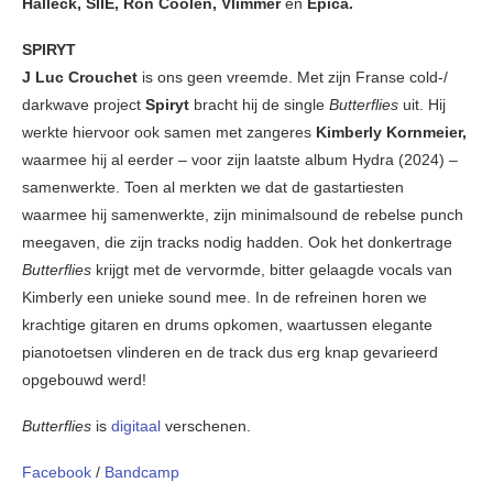
Halleck, SIIE, Ron Coolen, Vlimmer
en
Epica.
SPIRYT
J Luc Crouchet
is ons geen vreemde. Met zijn Franse cold-/
darkwave project
Spiryt
bracht hij de single
Butterflies
uit. Hij
werkte hiervoor ook samen met zangeres
Kimberly Kornmeier,
waarmee hij al eerder – voor zijn laatste album Hydra (2024) –
samenwerkte. Toen al merkten we dat de gastartiesten
waarmee hij samenwerkte, zijn minimalsound de rebelse punch
meegaven, die zijn tracks nodig hadden. Ook het donkertrage
Butterflies
krijgt met de vervormde, bitter gelaagde vocals van
Kimberly een unieke sound mee. In de refreinen horen we
krachtige gitaren en drums opkomen, waartussen elegante
pianotoetsen vlinderen en de track dus erg knap gevarieerd
opgebouwd werd!
Butterflies
is
digitaal
verschenen.
Facebook
/
Bandcamp