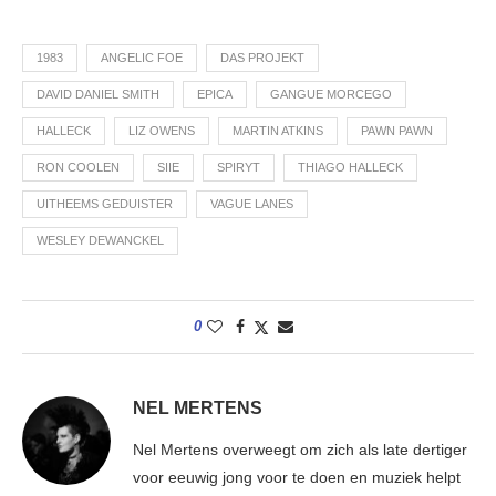
1983
ANGELIC FOE
DAS PROJEKT
DAVID DANIEL SMITH
EPICA
GANGUE MORCEGO
HALLECK
LIZ OWENS
MARTIN ATKINS
PAWN PAWN
RON COOLEN
SIIE
SPIRYT
THIAGO HALLECK
UITHEEMS GEDUISTER
VAGUE LANES
WESLEY DEWANCKEL
0
NEL MERTENS
Nel Mertens overweegt om zich als late dertiger
voor eeuwig jong voor te doen en muziek helpt