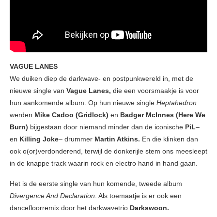
VAGUE LANES
We duiken diep de darkwave- en postpunkwereld in, met de
nieuwe single van
Vague Lanes,
die een voorsmaakje is voor
hun aankomende album. Op hun nieuwe single
Heptahedron
werden
Mike Cadoo (Gridlock)
en
Badger McInnes (Here We
Burn)
bijgestaan door niemand minder dan de iconische
PiL
–
en
Killing Joke
– drummer
Martin Atkins.
En die klinken dan
ook o(or)verdonderend, terwijl de donkerijle stem ons meesleept
in de knappe track waarin rock en electro hand in hand gaan.
Het is de eerste single van hun komende, tweede album
Divergence And Declaration
. Als toemaatje is er ook een
dancefloorremix door het darkwavetrio
Darkswoon.