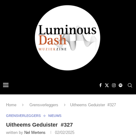
Home
Grensverleggers
Uitheems Geduister #327
GRENSVERLEGGERS
NIEUWS
Uitheems Geduister #327
written by
Nel Mertens
02/02/2025