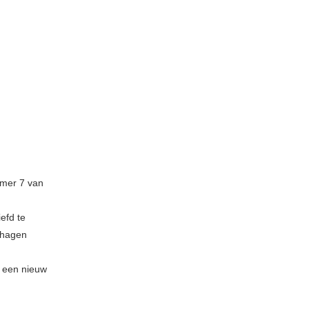
mer 7 van
iefd te
ehagen
l een nieuw