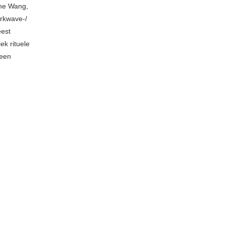
ane Wang,
arkwave-/
eest
ek rituele
 een