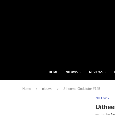
HOME
NIEUWS
REVIEWS
Home
nieuws
Uitheems Geduister #145
NIEUWS
Uithee
written by
Ne