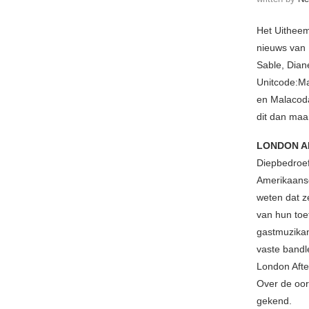
Het Uitheem
nieuws van 
Sable, Dian
Unitcode:Ma
en Malacoda
dit dan maa
LONDON A
Diepbedroef
Amerikaanse
weten dat 
van hun toe
gastmuzikan
vaste bandl
London Afte
Over de oorz
gekend.