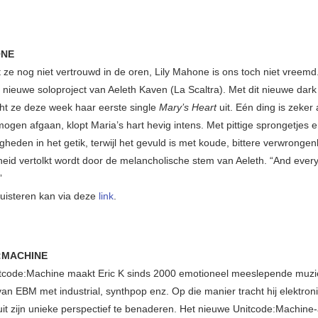
ONE
t ze nog niet vertrouwd in de oren, Lily Mahone is ons toch niet vreemd.
t nieuwe soloproject van Aeleth Kaven (La Scaltra). Met dit nieuwe dar
cht ze deze week haar eerste single
Mary’s Heart
uit. Eén ding is zeker
ogen afgaan, klopt Maria’s hart hevig intens. Met pittige sprongetjes 
heden in het getik, terwijl het gevuld is met koude, bittere verwrongenh
heid vertolkt wordt door de melancholische stem van Aeleth. “And ever
”
luisteren kan via deze
link
.
:MACHINE
itcode:Machine maakt Eric K sinds 2000 emotioneel meeslepende muzi
an EBM met industrial, synthpop enz. Op die manier tracht hij elektron
it zijn unieke perspectief te benaderen. Het nieuwe Unitcode:Machine