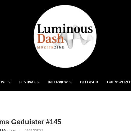
LIVE
FESTIVAL
INTERVIEW
BELGISCH
GRENSVERL
ms Geduister #145
l Mertens
11/07/2021