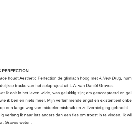
C PERFECTION
Face
houdt Aesthetic Perfection de glimlach hoog met
A New Drug,
num
lijkse tracks van het soloproject uit L.A. van Daniël Graves.
at ik ooit in het leven wilde, was gelukkig zijn; om geaccepteerd en gel
ie ik ben en niets meer. Mijn verlammende angst en existentieel onb
p een lange weg van middelenmisbruik en zelfvernietiging gebracht.
 verlang ik naar iets anders dan een fles om troost in te vinden. Ik wi
laat Graves weten.