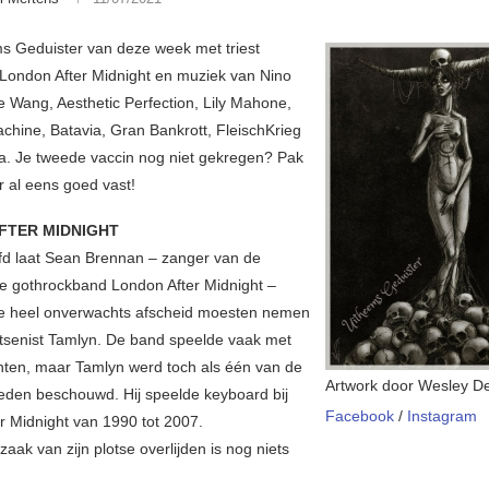
s Geduister van deze week met triest
London After Midnight en muziek van Nino
e Wang, Aesthetic Perfection, Lily Mahone,
chine, Batavia, Gran Bankrott, FleischKrieg
. Je tweede vaccin nog niet gekregen? Pak
r al eens goed vast!
FTER MIDNIGHT
d laat Sean Brennan – zanger van de
 gothrockband London After Midnight –
ze heel onverwachts afscheid moesten nemen
tsenist Tamlyn. De band speelde vaak met
ten, maar Tamlyn werd toch als één van de
Artwork door Wesley D
eden beschouwd. Hij speelde keyboard bij
Facebook
/
Instagram
r Midnight van 1990 tot 2007.
aak van zijn plotse overlijden is nog niets