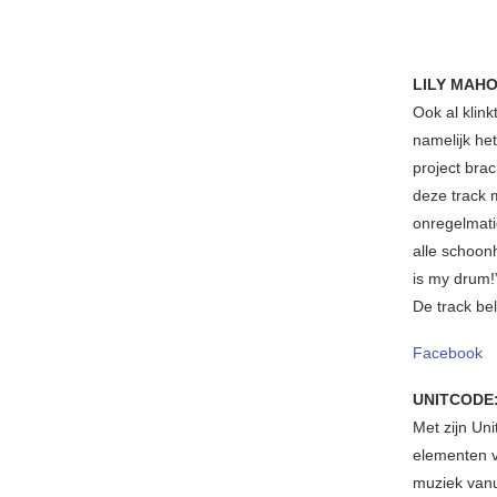
LILY MAH
Ook al klink
namelijk he
project bra
deze track m
onregelmatig
alle schoon
is my drum!
De track be
Facebook
UNITCODE
Met zijn Un
elementen v
muziek vanu