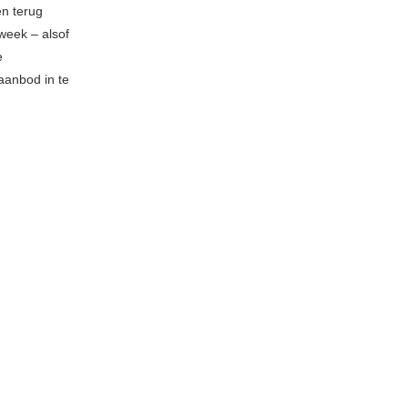
n terug
week – alsof
e
 aanbod in te