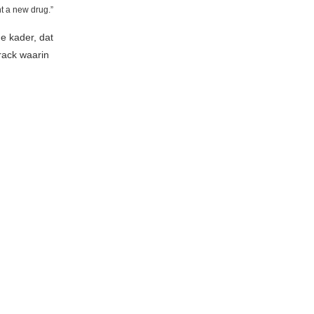
nt a new drug.”
he kader, dat
rack waarin