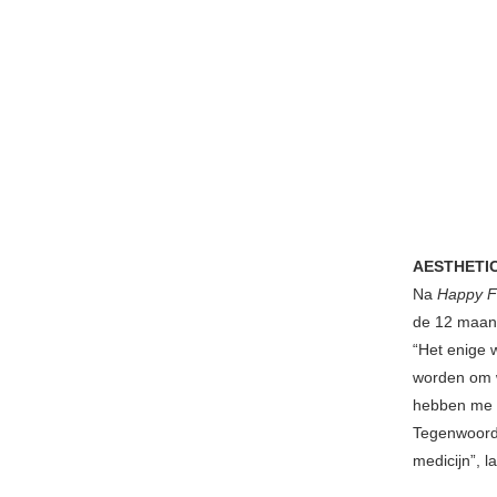
AESTHETI
Na
Happy 
de 12 maande
“Het enige w
worden om w
hebben me o
Tegenwoordig
medicijn”, 