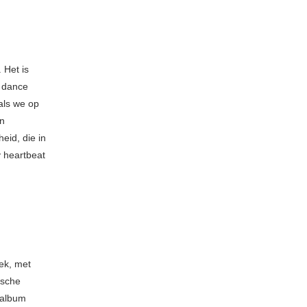
 Het is
k dance
 als we op
en
eid, die in
y heartbeat
ek, met
ische
-album