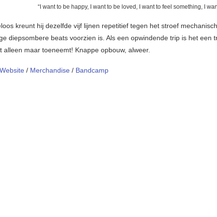
“I want to be happy, I want to be loved, I want to feel something, I wa
loos kreunt hij dezelfde vijf lijnen repetitief tegen het stroef mechanisc
ge diepsombere beats voorzien is. Als een opwindende trip is het een t
eit alleen maar toeneemt! Knappe opbouw, alweer.
Website
/
Merchandise
/
Bandcamp