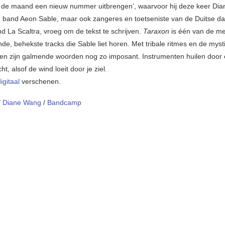
de maand een nieuw nummer uitbrengen’, waarvoor hij deze keer Di
zijn band Aeon Sable, maar ook zangeres en toetseniste van de Duitse d
d La Scaltra, vroeg om de tekst te schrijven.
Taraxon
is één van de m
e, behekste tracks die Sable liet horen. Met tribale ritmes en de mysti
ken zijn galmende woorden nog zo imposant. Instrumenten huilen door
t, alsof de wind loeit door je ziel.
digitaal
verschenen.
/
Diane Wang
/
Bandcamp