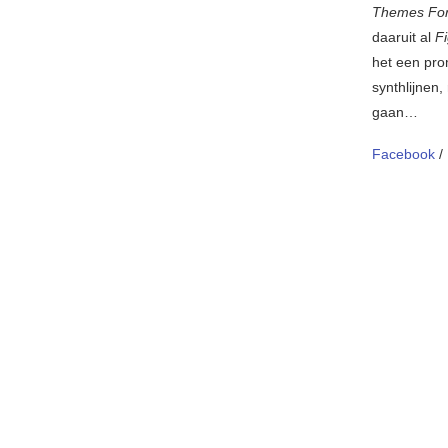
Themes For
daaruit al
F
het een pr
synthlijnen,
gaan…
Facebook
/