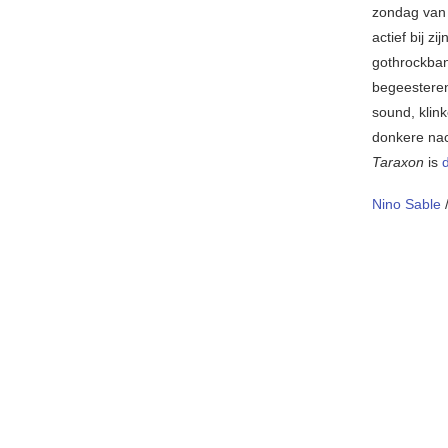
zondag van 
actief bij 
gothrockban
begeesterend
sound, klin
donkere nach
Taraxon
is
Nino Sable