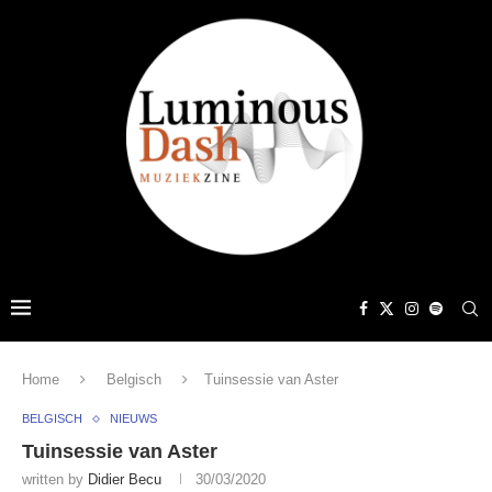
Home
Belgisch
Tuinsessie van Aster
BELGISCH
NIEUWS
Tuinsessie van Aster
written by
Didier Becu
30/03/2020