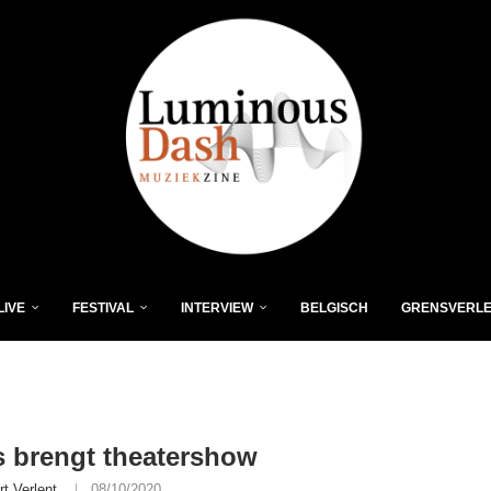
LIVE
FESTIVAL
INTERVIEW
BELGISCH
GRENSVERL
 brengt theatershow
rt Verlent
08/10/2020