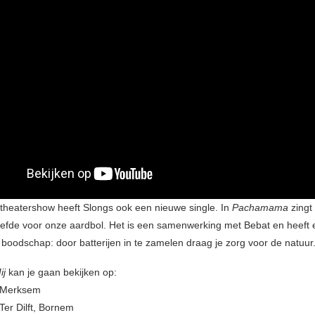
theatershow heeft Slongs ook een nieuwe single. In
Pachamama
zingt
liefde voor onze aardbol. Het is een samenwerking met Bebat en heeft
boodschap: door batterijen in te zamelen draag je zorg voor de natuur
ij
kan je gaan bekijken op:
 Merksem
Ter Dilft, Bornem