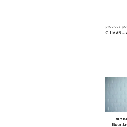
previous po
GILMAN – v
Vijf k
Buurtk