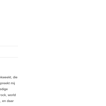
ekweekt, die
spreekt mij
ledige
rock, world
n, en daar