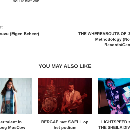
hou ik niet van.
st
uvu (Eigen Beheer)
THE WHEREABOUTS OF J.
Methodology (No
Records/Gen
YOU MAY ALSO LIKE
eer talent in
BERGAF met SWELL op
LIGHTSPEED s
roeg MosCow
het podium
THE SHEILA DIVI