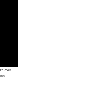
 ze over
 een
.