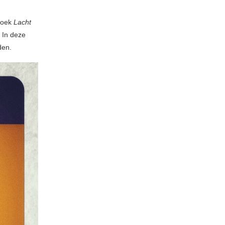
 boek
Lacht
 In deze
den.