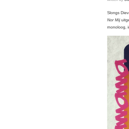
Slongs Diev
Nor Mij
uitg
monoloog, i