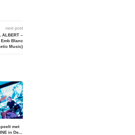
next post
 ALBERT –
 Emb Blanc
etic Music)
peelt met
Uitheems Geduister #404
Bekijk de BelFood-s
NE in De...
van SHITFRUIT
02/08/2026