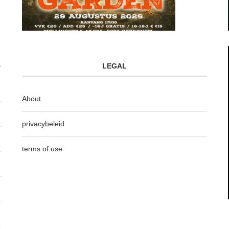
LEGAL
About
privacybeleid
terms of use