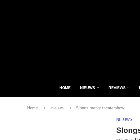
HOME
NIEUWS
REVIEWS
Home
nieuws
Slongs brengt theatershow
NIEUWS
Slongs
written by
Ba